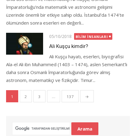
İmparatorluğu’nda matematik ve astronomi gelişimi
üzerinde önemli bir etkiye sahip oldu. İstanbul’da 1474’te
ölümünden sonra eserleri en değerli...
Posted
05/10/2018
BILIM İNSANLARI
on
Ali Kuşçu kimdir?
Ali Kuşçu hayatı, eserleri, biyografisi
Ala-el Ali ibn Muhammed (1403 – 1474), aslen Semerkant’lı
daha sonra Osmanlı İmparatorluğunda görev almış
astronom, matematikçi ve fizikçidir. Timur...
Yazı
1
2
3
…
137
→
gezinmesi