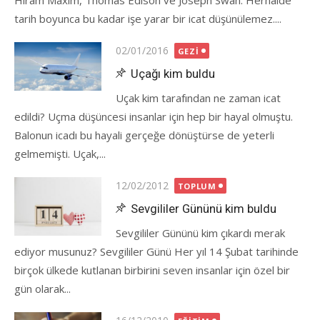
Hiram Maxim, Thomas Edison ve Joseph Swan. Herhalde
tarih boyunca bu kadar işe yarar bir icat düşünülemez....
Posted
02/01/2016
GEZI
on
Uçağı kim buldu
Uçak kim tarafından ne zaman icat
edildi? Uçma düşüncesi insanlar için hep bir hayal olmuştu.
Balonun icadı bu hayali gerçeğe dönüştürse de yeterli
gelmemişti. Uçak,...
Posted
12/02/2012
TOPLUM
on
Sevgililer Gününü kim buldu
Sevgililer Gününü kim çıkardı merak
ediyor musunuz? Sevgililer Günü Her yıl 14 Şubat tarihinde
birçok ülkede kutlanan birbirini seven insanlar için özel bir
gün olarak...
Posted