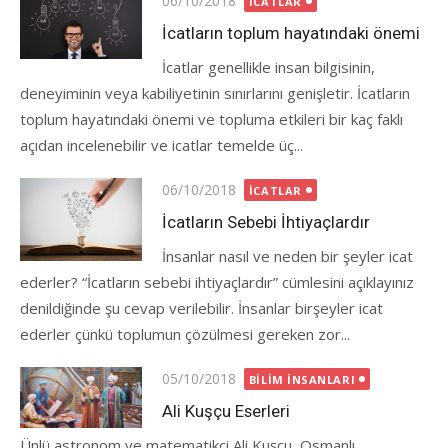
06/10/2018
İCATLAR
on
İcatların toplum hayatındaki önemi
İcatlar genellikle insan bilgisinin,
deneyiminin veya kabiliyetinin sınırlarını genişletir. İcatların
toplum hayatındaki önemi ve topluma etkileri bir kaç faklı
açıdan incelenebilir ve icatlar temelde üç...
Posted
06/10/2018
İCATLAR
on
İcatların Sebebi İhtiyaçlardır
İnsanlar nasıl ve neden bir şeyler icat
ederler? “İcatların sebebi ihtiyaçlardır” cümlesini açıklayınız
denildiğinde şu cevap verilebilir. İnsanlar birşeyler icat
ederler çünkü toplumun çözülmesi gereken zor...
Posted
05/10/2018
BILIM İNSANLARI
on
Ali Kuşçu Eserleri
Ünlü astronom ve matematikçi Ali Kuşçu, Osmanlı