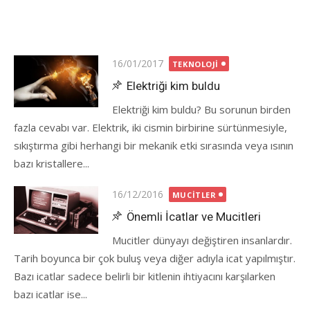
Posted
16/01/2017
TEKNOLOJI
on
Elektriği kim buldu
Elektriği kim buldu? Bu sorunun birden
fazla cevabı var. Elektrik, iki cismin birbirine sürtünmesiyle,
sıkıştırma gibi herhangi bir mekanik etki sırasında veya ısının
bazı kristallere...
Posted
16/12/2016
MUCITLER
on
Önemli İcatlar ve Mucitleri
Mucitler dünyayı değiştiren insanlardır.
Tarih boyunca bir çok buluş veya diğer adıyla icat yapılmıştır.
Bazı icatlar sadece belirli bir kitlenin ihtiyacını karşılarken
bazı icatlar ise...