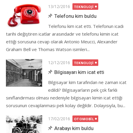
Posted
13/12/2016
TEKNOLOJI
on
Telefonu kim buldu
Telefonu kim icat etti. Telefonun icadı
tarihi değiştiren icatlar arasındadır ve telefonu kimin icat
ettiği sorusuna cevap olarak Antonio Meucci, Alexander
Graham Bell ve Thomas Watson isimleri...
Posted
12/12/2016
TEKNOLOJI
on
Bilgisayarı kim icat etti
Bilgisayar kim tarafından ne zaman icat
edildi? Bilgisayarların pek çok farklı
sınıflandırması olması nedeniyle bilgisayarı kimin icat ettiği
sorusunun cevaplanması pek kolay değildir. Dolayısıyla, bu...
Posted
17/02/2016
OTOMOBIL
on
Arabayı kim buldu