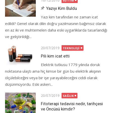
16/12/2010
EĞITIM
on
Yazıyı Kim Buldu
Yazı kim tarafından ne zaman icat
edildi? Genel olarak dilin doğru yazılmasının bağımsız olarak
en az iki ve muhtemelen daha eski uygarlıklarda tasarlandığı
ve geliştirildiği...
Posted
20/07/2019
TEKNOLOJI
on
Pili kim icat etti
Elektrik tutkusu 1779 yılında doruk
noktasına ulaştı ama hiç kimse bir gün bu elektrik akışının
ölçülebilceğini veya bir işe yarayabileceğini ciddi olarak
düşünmüyordu. Eski askeri...
Posted
20/07/2019
SAĞLIK
on
Fitoterapi tedavisi nedir, tarihçesi
ve Öncüsü kimdir?