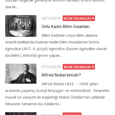
bundan doğacak genleşme kuvveti hareket ettirici kuvvet
olarak...
Posted
08/10/2018
BILIM İNSANLARI
on
Ünlü Kadın Bilim İnsanları
Bilim Kadınları veya Bilim alanına
önemli katkılarda bulunan kadın bilim insanlarının listesi
Agnodice (M.Ö. 4. yüzyıl) Agnodice (bazen Agnodike olarak
da bilinir), Atina’da görev yapan...
Posted
07/10/2018
BILIM İNSANLARI
on
Alfred Nobel kimdir?
Alfred Nobel 1833 – 1896 yılları
arasında yaşamış İsveçli kimyager ve mühendistir. Dinamitin
mucidi ve vasiyeti ile başlattığı Nobel Ödülleri’nin sahibidir.
Mirasının tamamını bu ödüllerin...
Posted