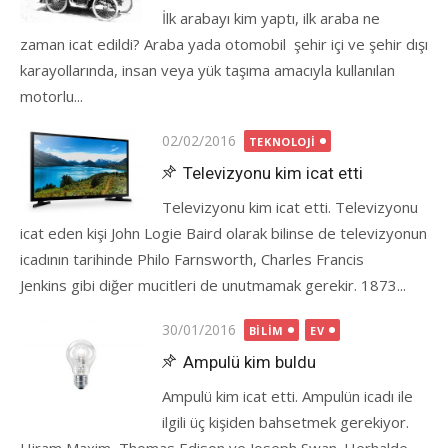
İlk arabayı kim yaptı, ilk araba ne
zaman icat edildi? Araba yada otomobil şehir içi ve şehir dışı
karayollarında, insan veya yük taşıma amacıyla kullanılan
motorlu...
Posted
02/02/2016
TEKNOLOJI
on
Televizyonu kim icat etti
Televizyonu kim icat etti. Televizyonu
icat eden kişi John Logie Baird olarak bilinse de televizyonun
icadının tarihinde Philo Farnsworth, Charles Francis
Jenkins gibi diğer mucitleri de unutmamak gerekir. 1873...
Posted
30/01/2016
BILIM
EV
on
Ampulü kim buldu
Ampulü kim icat etti. Ampulün icadı ile
ilgili üç kişiden bahsetmek gerekiyor.