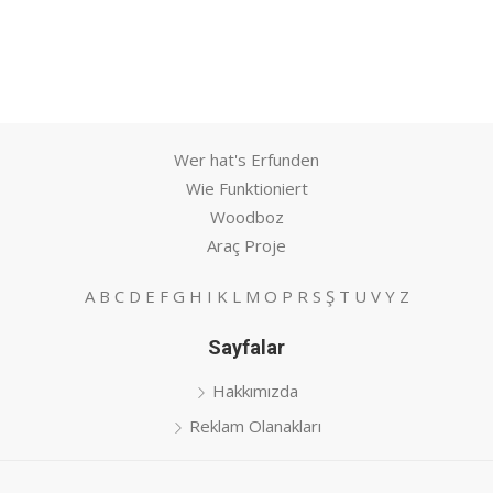
Wer hat's Erfunden
Wie Funktioniert
Woodboz
Araç Proje
A
B
C
D
E
F
G
H
I
K
L
M
O
P
R
S
Ş
T
U
V
Y
Z
Sayfalar
Hakkımızda
Reklam Olanakları