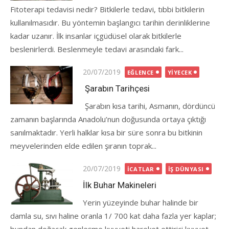
Fitoterapi tedavisi nedir? Bitkilerle tedavi, tıbbi bitkilerin
kullanılmasıdır. Bu yöntemin başlangıcı tarihin derinliklerine
kadar uzanır. İlk insanlar içgüdüsel olarak bitkilerle
beslenirlerdi. Beslenmeyle tedavi arasındaki fark...
Posted
20/07/2019
EĞLENCE
YIYECEK
on
Şarabın Tarihçesi
Şarabın kısa tarihi, Asmanın, dördüncü
zamanın başlarında Anadolu’nun doğusunda ortaya çıktığı
sanılmaktadır. Yerli halklar kısa bir süre sonra bu bitkinin
meyvelerinden elde edilen şıranın toprak...
Posted
20/07/2019
İCATLAR
İŞ DÜNYASI
on
İlk Buhar Makineleri
Yerin yüzeyinde buhar halinde bir
damla su, sıvı haline oranla 1/ 700 kat daha fazla yer kaplar;