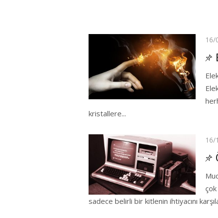
Pos
16/
on
Ele
Elek
her
kristallere...
Pos
16/
on
Muc
çok 
sadece belirli bir kitlenin ihtiyacını karşıl