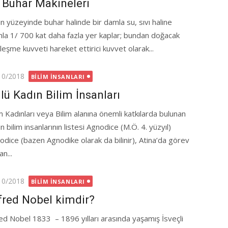
k Buhar Makineleri
in yüzeyinde buhar halinde bir damla su, sıvı haline
nla 1/ 700 kat daha fazla yer kaplar; bundan doğacak
leşme kuvveti hareket ettirici kuvvet olarak...
ted
10/2018
BILIM İNSANLARI
lü Kadın Bilim İnsanları
im Kadınları veya Bilim alanına önemli katkılarda bulunan
n bilim insanlarının listesi Agnodice (M.Ö. 4. yüzyıl)
odice (bazen Agnodike olarak da bilinir), Atina’da görev
n...
ted
10/2018
BILIM İNSANLARI
fred Nobel kimdir?
red Nobel 1833 – 1896 yılları arasında yaşamış İsveçli