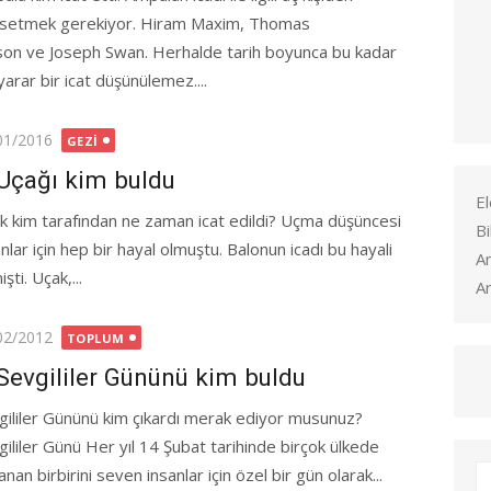
setmek gerekiyor. Hiram Maxim, Thomas
son ve Joseph Swan. Herhalde tarih boyunca bu kadar
yarar bir icat düşünülemez....
ted
01/2016
GEZI
Uçağı kim buldu
El
k kim tarafından ne zaman icat edildi? Uçma düşüncesi
Bi
nlar için hep bir hayal olmuştu. Balonun icadı bu hayali
A
i. Uçak,...
Ar
ted
02/2012
TOPLUM
Sevgililer Gününü kim buldu
gililer Gününü kim çıkardı merak ediyor musunuz?
gililer Günü Her yıl 14 Şubat tarihinde birçok ülkede
anan birbirini seven insanlar için özel bir gün olarak...