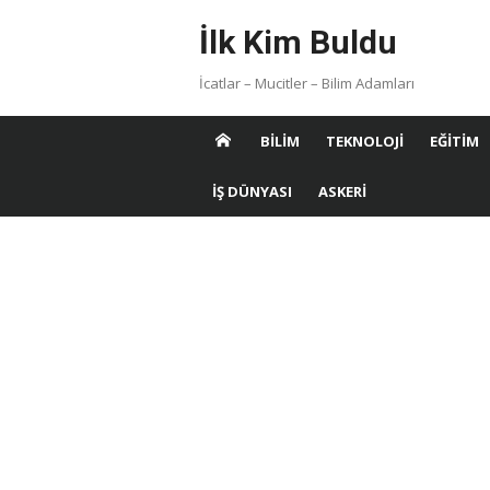
Skip
İlk Kim Buldu
to
content
İcatlar – Mucitler – Bilim Adamları
BILIM
TEKNOLOJI
EĞITIM
İŞ DÜNYASI
ASKERI