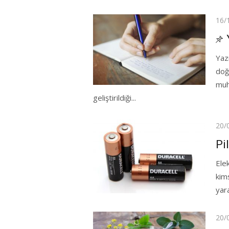
Pos
16/
on
Yaz
doğ
muh
geliştirildiği...
Pos
20/
on
Pi
Ele
kims
yar
Pos
20/