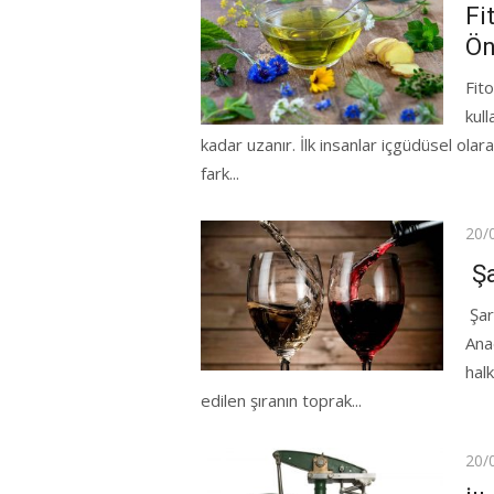
on
Fi
Ön
Fito
kull
kadar uzanır. İlk insanlar içgüdüsel olar
fark...
Pos
20/
on
Şa
Şar
Ana
hal
edilen şıranın toprak...
Pos
20/
on