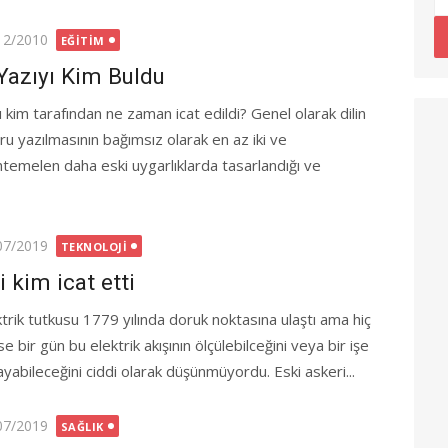
ted
12/2010
EĞITIM
Yazıyı Kim Buldu
ı kim tarafından ne zaman icat edildi? Genel olarak dilin
ru yazılmasının bağımsız olarak en az iki ve
temelen daha eski uygarlıklarda tasarlandığı ve
ted
07/2019
TEKNOLOJI
li kim icat etti
ktrik tutkusu 1779 yılında doruk noktasına ulaştı ama hiç
e bir gün bu elektrik akışının ölçülebilceğini veya bir işe
ayabileceğini ciddi olarak düşünmüyordu. Eski askeri...
ted
07/2019
SAĞLIK