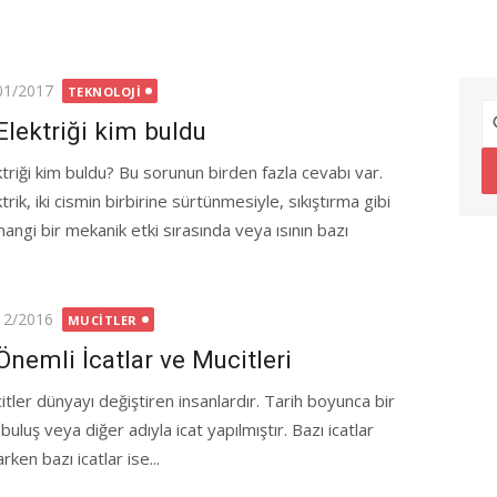
ted
01/2017
TEKNOLOJI
Elektriği kim buldu
ktriği kim buldu? Bu sorunun birden fazla cevabı var.
trik, iki cismin birbirine sürtünmesiyle, sıkıştırma gibi
hangi bir mekanik etki sırasında veya ısının bazı
ted
12/2016
MUCITLER
Önemli İcatlar ve Mucitleri
itler dünyayı değiştiren insanlardır. Tarih boyunca bir
buluş veya diğer adıyla icat yapılmıştır. Bazı icatlar
arken bazı icatlar ise...