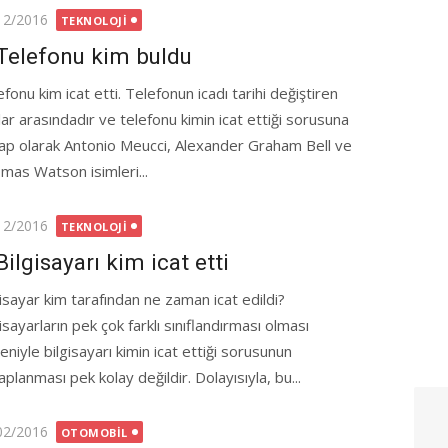
ted
12/2016
TEKNOLOJI
Telefonu kim buldu
fonu kim icat etti. Telefonun icadı tarihi değiştiren
lar arasındadır ve telefonu kimin icat ettiği sorusuna
ap olarak Antonio Meucci, Alexander Graham Bell ve
mas Watson isimleri...
ted
12/2016
TEKNOLOJI
Bilgisayarı kim icat etti
gisayar kim tarafından ne zaman icat edildi?
isayarların pek çok farklı sınıflandırması olması
niyle bilgisayarı kimin icat ettiği sorusunun
planması pek kolay değildir. Dolayısıyla, bu...
ted
02/2016
OTOMOBIL