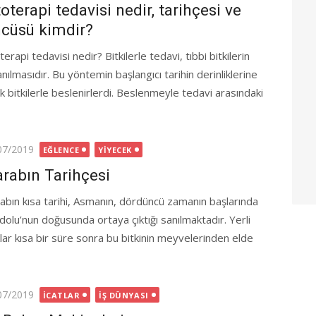
toterapi tedavisi nedir, tarihçesi ve
cüsü kimdir?
terapi tedavisi nedir? Bitkilerle tedavi, tıbbi bitkilerin
anılmasıdır. Bu yöntemin başlangıcı tarihin derinliklerine
ak bitkilerle beslenirlerdi. Beslenmeyle tedavi arasındaki
ted
07/2019
EĞLENCE
YIYECEK
rabın Tarihçesi
abın kısa tarihi, Asmanın, dördüncü zamanın başlarında
dolu’nun doğusunda ortaya çıktığı sanılmaktadır. Yerli
klar kısa bir süre sonra bu bitkinin meyvelerinden elde
ted
07/2019
İCATLAR
İŞ DÜNYASI