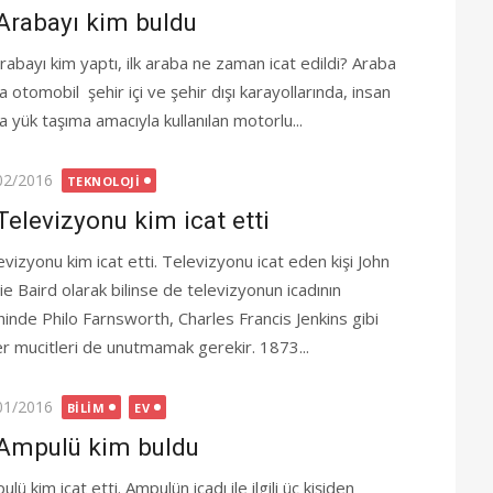
Arabayı kim buldu
arabayı kim yaptı, ilk araba ne zaman icat edildi? Araba
 otomobil şehir içi ve şehir dışı karayollarında, insan
a yük taşıma amacıyla kullanılan motorlu...
ted
02/2016
TEKNOLOJI
Televizyonu kim icat etti
evizyonu kim icat etti. Televizyonu icat eden kişi John
ie Baird olarak bilinse de televizyonun icadının
ihinde Philo Farnsworth, Charles Francis Jenkins gibi
er mucitleri de unutmamak gerekir. 1873...
ted
01/2016
BILIM
EV
Ampulü kim buldu
lü kim icat etti. Ampulün icadı ile ilgili üç kişiden