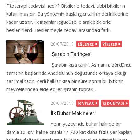
Fitoterapi tedavisi nedir? Bitkilerle tedavi, tıbbi bitkilerin
kullanılmasıdır. Bu yöntemin başlangıcı tarihin derinliklerine
kadar uzanır. İlk insanlar içgüdüsel olarak bitkilerle
beslenirlerdi. Beslenmeyle tedavi arasındaki fark...
Posted
20/07/2019
EĞLENCE
YIYECEK
on
Şarabın Tarihçesi
Şarabın kısa tarihi, Asmanın, dördüncü
zamanın başlarında Anadolu’nun doğusunda ortaya çıktığı
sanılmaktadır. Yerli halklar kısa bir süre sonra bu bitkinin
meyvelerinden elde edilen şıranın toprak...
Posted
20/07/2019
İCATLAR
İŞ DÜNYASI
on
İlk Buhar Makineleri
Yerin yüzeyinde buhar halinde bir
damla su, sıvı haline oranla 1/ 700 kat daha fazla yer kaplar;