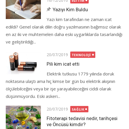
16/12/2010
EĞITIM
on
Yazıyı Kim Buldu
Yazı kim tarafından ne zaman icat
edildi? Genel olarak dilin doğru yazılmasının bağımsız olarak
en az iki ve muhtemelen daha eski uygarlıklarda tasarlandığı
ve geliştirildiği...
Posted
20/07/2019
TEKNOLOJI
on
Pili kim icat etti
Elektrik tutkusu 1779 yılında doruk
noktasına ulaştı ama hiç kimse bir gün bu elektrik akışının
ölçülebilceğini veya bir işe yarayabileceğini ciddi olarak
düşünmüyordu. Eski askeri...
Posted
20/07/2019
SAĞLIK
on
Fitoterapi tedavisi nedir, tarihçesi
ve Öncüsü kimdir?