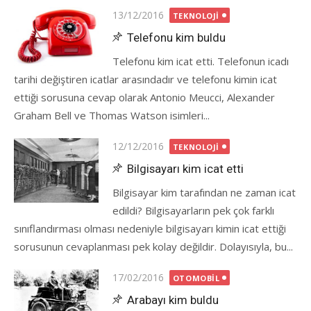
Posted
13/12/2016
TEKNOLOJI
on
Telefonu kim buldu
Telefonu kim icat etti. Telefonun icadı
tarihi değiştiren icatlar arasındadır ve telefonu kimin icat
ettiği sorusuna cevap olarak Antonio Meucci, Alexander
Graham Bell ve Thomas Watson isimleri...
Posted
12/12/2016
TEKNOLOJI
on
Bilgisayarı kim icat etti
Bilgisayar kim tarafından ne zaman icat
edildi? Bilgisayarların pek çok farklı
sınıflandırması olması nedeniyle bilgisayarı kimin icat ettiği
sorusunun cevaplanması pek kolay değildir. Dolayısıyla, bu...
Posted
17/02/2016
OTOMOBIL
on
Arabayı kim buldu