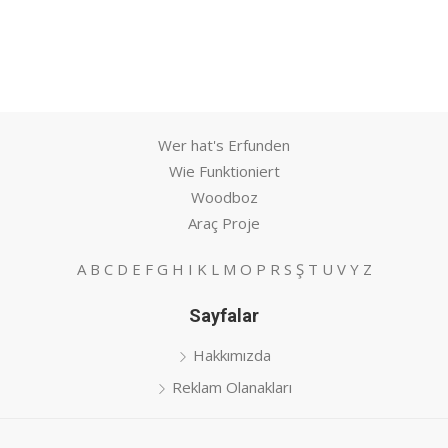
Wer hat's Erfunden
Wie Funktioniert
Woodboz
Araç Proje
A
B
C
D
E
F
G
H
I
K
L
M
O
P
R
S
Ş
T
U
V
Y
Z
Sayfalar
Hakkımızda
Reklam Olanakları