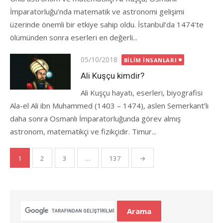
İmparatorluğu’nda matematik ve astronomi gelişimi
üzerinde önemli bir etkiye sahip oldu. İstanbul’da 1474’te
ölümünden sonra eserleri en değerli...
Posted
05/10/2018
BILIM İNSANLARI
on
Ali Kuşçu kimdir?
Ali Kuşçu hayatı, eserleri, biyografisi
Ala-el Ali ibn Muhammed (1403 – 1474), aslen Semerkant’lı
daha sonra Osmanlı İmparatorluğunda görev almış
astronom, matematikçi ve fizikçidir. Timur...
Yazı
1
2
3
…
137
→
gezinmesi