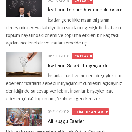
06/10/2018
İCATLAR
on
İcatların toplum hayatındaki önemi
İcatlar genellikle insan bilgisinin,
deneyiminin veya kabiliyetinin sınırlarını genişletir. İcatların
toplum hayatındaki önemi ve topluma etkileri bir kaç faklı
açıdan incelenebilir ve icatlar temelde üç...
Posted
06/10/2018
İCATLAR
on
İcatların Sebebi İhtiyaçlardır
İnsanlar nasıl ve neden bir şeyler icat
ederler? “İcatların sebebi ihtiyaçlardır” cümlesini açıklayınız
denildiğinde şu cevap verilebilir. İnsanlar birşeyler icat
ederler çünkü toplumun çözülmesi gereken zor...
Posted
05/10/2018
BILIM İNSANLARI
on
Ali Kuşçu Eserleri
Ünlü astronom ve matematikçi Ali Kuşçu, Osmanlı