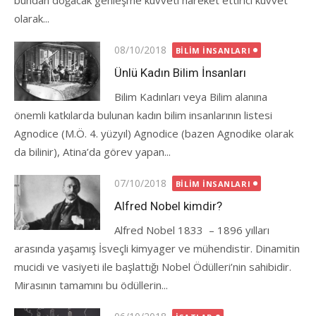
bundan doğacak genleşme kuvveti hareket ettirici kuvvet
olarak...
Posted
08/10/2018
BILIM İNSANLARI
on
Ünlü Kadın Bilim İnsanları
Bilim Kadınları veya Bilim alanına
önemli katkılarda bulunan kadın bilim insanlarının listesi
Agnodice (M.Ö. 4. yüzyıl) Agnodice (bazen Agnodike olarak
da bilinir), Atina’da görev yapan...
Posted
07/10/2018
BILIM İNSANLARI
on
Alfred Nobel kimdir?
Alfred Nobel 1833 – 1896 yılları
arasında yaşamış İsveçli kimyager ve mühendistir. Dinamitin
mucidi ve vasiyeti ile başlattığı Nobel Ödülleri’nin sahibidir.
Mirasının tamamını bu ödüllerin...
Posted