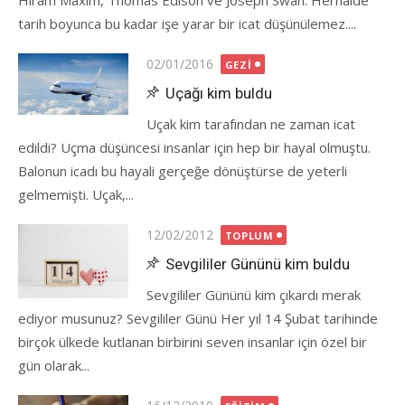
Hiram Maxim, Thomas Edison ve Joseph Swan. Herhalde
tarih boyunca bu kadar işe yarar bir icat düşünülemez....
Posted
02/01/2016
GEZI
on
Uçağı kim buldu
Uçak kim tarafından ne zaman icat
edildi? Uçma düşüncesi insanlar için hep bir hayal olmuştu.
Balonun icadı bu hayali gerçeğe dönüştürse de yeterli
gelmemişti. Uçak,...
Posted
12/02/2012
TOPLUM
on
Sevgililer Gününü kim buldu
Sevgililer Gününü kim çıkardı merak
ediyor musunuz? Sevgililer Günü Her yıl 14 Şubat tarihinde
birçok ülkede kutlanan birbirini seven insanlar için özel bir
gün olarak...
Posted