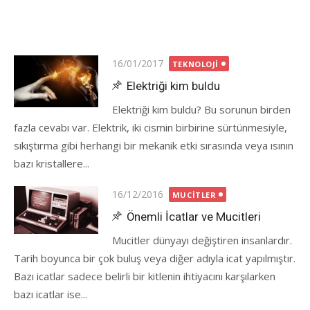
Posted
16/01/2017
TEKNOLOJI
on
Elektriği kim buldu
Elektriği kim buldu? Bu sorunun birden
fazla cevabı var. Elektrik, iki cismin birbirine sürtünmesiyle,
sıkıştırma gibi herhangi bir mekanik etki sırasında veya ısının
bazı kristallere...
Posted
16/12/2016
MUCITLER
on
Önemli İcatlar ve Mucitleri
Mucitler dünyayı değiştiren insanlardır.
Tarih boyunca bir çok buluş veya diğer adıyla icat yapılmıştır.
Bazı icatlar sadece belirli bir kitlenin ihtiyacını karşılarken
bazı icatlar ise...