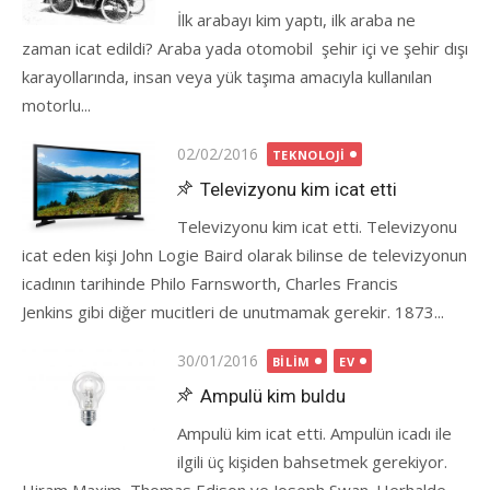
İlk arabayı kim yaptı, ilk araba ne
zaman icat edildi? Araba yada otomobil şehir içi ve şehir dışı
karayollarında, insan veya yük taşıma amacıyla kullanılan
motorlu...
Posted
02/02/2016
TEKNOLOJI
on
Televizyonu kim icat etti
Televizyonu kim icat etti. Televizyonu
icat eden kişi John Logie Baird olarak bilinse de televizyonun
icadının tarihinde Philo Farnsworth, Charles Francis
Jenkins gibi diğer mucitleri de unutmamak gerekir. 1873...
Posted
30/01/2016
BILIM
EV
on
Ampulü kim buldu
Ampulü kim icat etti. Ampulün icadı ile
ilgili üç kişiden bahsetmek gerekiyor.