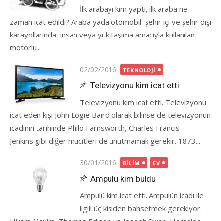
İlk arabayı kim yaptı, ilk araba ne
zaman icat edildi? Araba yada otomobil şehir içi ve şehir dışı
karayollarında, insan veya yük taşıma amacıyla kullanılan
motorlu...
Posted
02/02/2016
TEKNOLOJI
on
Televizyonu kim icat etti
Televizyonu kim icat etti. Televizyonu
icat eden kişi John Logie Baird olarak bilinse de televizyonun
icadının tarihinde Philo Farnsworth, Charles Francis
Jenkins gibi diğer mucitleri de unutmamak gerekir. 1873...
Posted
30/01/2016
BILIM
EV
on
Ampulü kim buldu
Ampulü kim icat etti. Ampulün icadı ile
ilgili üç kişiden bahsetmek gerekiyor.