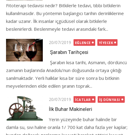
Fitoterapi tedavisi nedir? Bitkilerle tedavi, tıbbi bitkilerin
kullanılmasıdır. Bu yöntemin başlangıcı tarihin derinliklerine
kadar uzanır. İlk insanlar içgüdüsel olarak bitkilerle
beslenirlerdi. Beslenmeyle tedavi arasındaki fark...
Posted
20/07/2019
EĞLENCE
YIYECEK
on
Şarabın Tarihçesi
Şarabın kısa tarihi, Asmanın, dördüncü
zamanın başlarında Anadolu’nun doğusunda ortaya çıktığı
sanılmaktadır. Yerli halklar kısa bir süre sonra bu bitkinin
meyvelerinden elde edilen şıranın toprak...
Posted
20/07/2019
İCATLAR
İŞ DÜNYASI
on
İlk Buhar Makineleri
Yerin yüzeyinde buhar halinde bir
damla su, sıvı haline oranla 1/ 700 kat daha fazla yer kaplar;