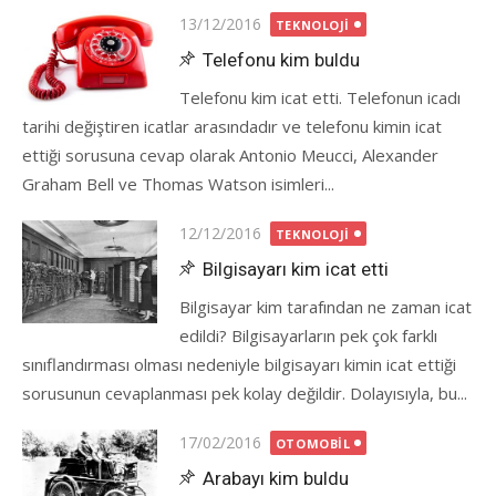
Posted
13/12/2016
TEKNOLOJI
on
Telefonu kim buldu
Telefonu kim icat etti. Telefonun icadı
tarihi değiştiren icatlar arasındadır ve telefonu kimin icat
ettiği sorusuna cevap olarak Antonio Meucci, Alexander
Graham Bell ve Thomas Watson isimleri...
Posted
12/12/2016
TEKNOLOJI
on
Bilgisayarı kim icat etti
Bilgisayar kim tarafından ne zaman icat
edildi? Bilgisayarların pek çok farklı
sınıflandırması olması nedeniyle bilgisayarı kimin icat ettiği
sorusunun cevaplanması pek kolay değildir. Dolayısıyla, bu...
Posted
17/02/2016
OTOMOBIL
on
Arabayı kim buldu