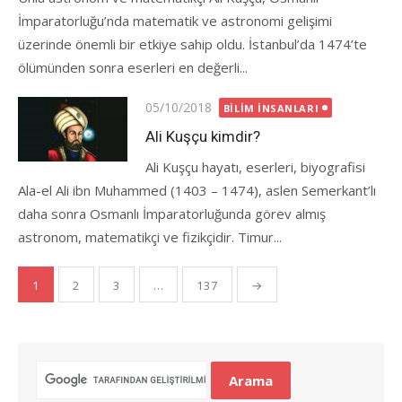
İmparatorluğu’nda matematik ve astronomi gelişimi
üzerinde önemli bir etkiye sahip oldu. İstanbul’da 1474’te
ölümünden sonra eserleri en değerli...
Posted
05/10/2018
BILIM İNSANLARI
on
Ali Kuşçu kimdir?
Ali Kuşçu hayatı, eserleri, biyografisi
Ala-el Ali ibn Muhammed (1403 – 1474), aslen Semerkant’lı
daha sonra Osmanlı İmparatorluğunda görev almış
astronom, matematikçi ve fizikçidir. Timur...
Yazı
1
2
3
…
137
→
gezinmesi