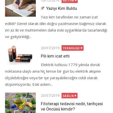
16/12/2010
EĞITIM
on
Yazıyı Kim Buldu
Yazı kim tarafından ne zaman icat
edildi? Genel olarak dilin doğru yazılmasının bağımsız olarak
en az iki ve muhtemelen daha eski uygarlıklarda tasarlandığı
ve geliştirildiği...
Posted
20/07/2019
TEKNOLOJI
on
Pili kim icat etti
Elektrik tutkusu 1779 yılında doruk
noktasına ulaştı ama hiç kimse bir gün bu elektrik akışının
ölçülebilceğini veya bir işe yarayabileceğini ciddi olarak
düşünmüyordu. Eski askeri...
Posted
20/07/2019
SAĞLIK
on
Fitoterapi tedavisi nedir, tarihçesi
ve Öncüsü kimdir?