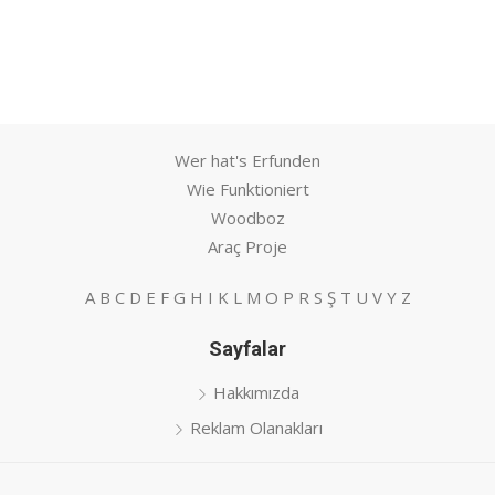
Wer hat's Erfunden
Wie Funktioniert
Woodboz
Araç Proje
A
B
C
D
E
F
G
H
I
K
L
M
O
P
R
S
Ş
T
U
V
Y
Z
Sayfalar
Hakkımızda
Reklam Olanakları