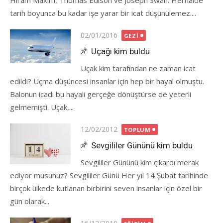
Hiram Maxim, Thomas Edison ve Joseph Swan. Herhalde
tarih boyunca bu kadar işe yarar bir icat düşünülemez....
Posted
02/01/2016
GEZI
on
Uçağı kim buldu
Uçak kim tarafından ne zaman icat
edildi? Uçma düşüncesi insanlar için hep bir hayal olmuştu.
Balonun icadı bu hayali gerçeğe dönüştürse de yeterli
gelmemişti. Uçak,...
Posted
12/02/2012
TOPLUM
on
Sevgililer Gününü kim buldu
Sevgililer Gününü kim çıkardı merak
ediyor musunuz? Sevgililer Günü Her yıl 14 Şubat tarihinde
birçok ülkede kutlanan birbirini seven insanlar için özel bir
gün olarak...
Posted