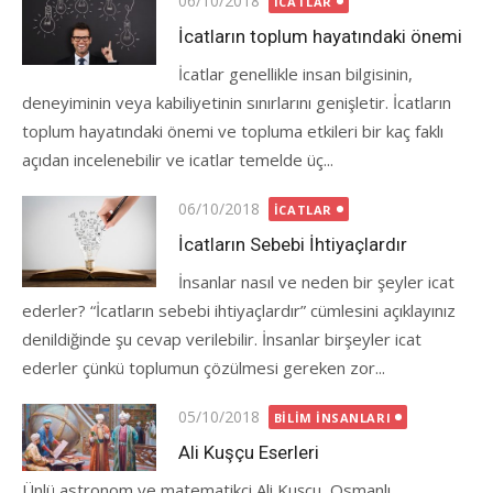
06/10/2018
İCATLAR
on
İcatların toplum hayatındaki önemi
İcatlar genellikle insan bilgisinin,
deneyiminin veya kabiliyetinin sınırlarını genişletir. İcatların
toplum hayatındaki önemi ve topluma etkileri bir kaç faklı
açıdan incelenebilir ve icatlar temelde üç...
Posted
06/10/2018
İCATLAR
on
İcatların Sebebi İhtiyaçlardır
İnsanlar nasıl ve neden bir şeyler icat
ederler? “İcatların sebebi ihtiyaçlardır” cümlesini açıklayınız
denildiğinde şu cevap verilebilir. İnsanlar birşeyler icat
ederler çünkü toplumun çözülmesi gereken zor...
Posted
05/10/2018
BILIM İNSANLARI
on
Ali Kuşçu Eserleri
Ünlü astronom ve matematikçi Ali Kuşçu, Osmanlı