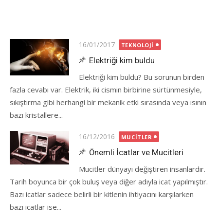
Posted
16/01/2017
TEKNOLOJI
on
Elektriği kim buldu
Elektriği kim buldu? Bu sorunun birden
fazla cevabı var. Elektrik, iki cismin birbirine sürtünmesiyle,
sıkıştırma gibi herhangi bir mekanik etki sırasında veya ısının
bazı kristallere...
Posted
16/12/2016
MUCITLER
on
Önemli İcatlar ve Mucitleri
Mucitler dünyayı değiştiren insanlardır.
Tarih boyunca bir çok buluş veya diğer adıyla icat yapılmıştır.
Bazı icatlar sadece belirli bir kitlenin ihtiyacını karşılarken
bazı icatlar ise...