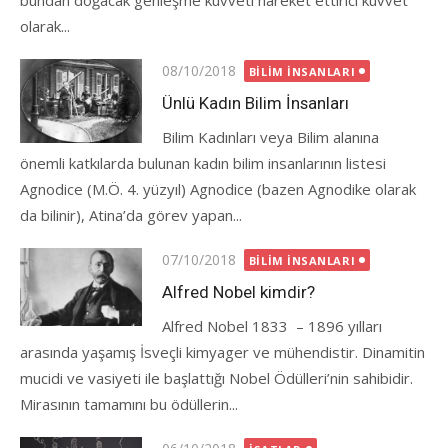
bundan doğacak genleşme kuvveti hareket ettirici kuvvet
olarak...
Posted
08/10/2018
BILIM İNSANLARI
on
Ünlü Kadın Bilim İnsanları
Bilim Kadınları veya Bilim alanına
önemli katkılarda bulunan kadın bilim insanlarının listesi
Agnodice (M.Ö. 4. yüzyıl) Agnodice (bazen Agnodike olarak
da bilinir), Atina’da görev yapan...
Posted
07/10/2018
BILIM İNSANLARI
on
Alfred Nobel kimdir?
Alfred Nobel 1833 – 1896 yılları
arasında yaşamış İsveçli kimyager ve mühendistir. Dinamitin
mucidi ve vasiyeti ile başlattığı Nobel Ödülleri’nin sahibidir.
Mirasının tamamını bu ödüllerin...
Posted