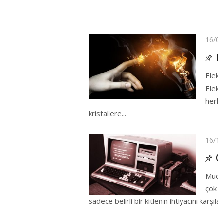
Pos
16/
on
Ele
Elek
her
kristallere...
Pos
16/
on
Muc
çok 
sadece belirli bir kitlenin ihtiyacını karşıl