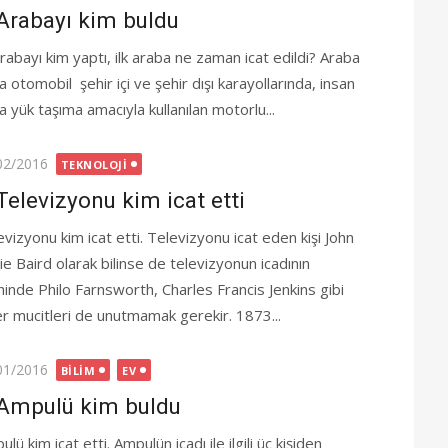
Arabayı kim buldu
arabayı kim yaptı, ilk araba ne zaman icat edildi? Araba
 otomobil şehir içi ve şehir dışı karayollarında, insan
a yük taşıma amacıyla kullanılan motorlu...
ted
02/2016
TEKNOLOJI
Televizyonu kim icat etti
evizyonu kim icat etti. Televizyonu icat eden kişi John
ie Baird olarak bilinse de televizyonun icadının
ihinde Philo Farnsworth, Charles Francis Jenkins gibi
er mucitleri de unutmamak gerekir. 1873...
ted
01/2016
BILIM
EV
Ampulü kim buldu
lü kim icat etti. Ampulün icadı ile ilgili üç kişiden