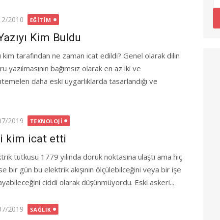
ted
12/2010
EĞITIM
Yazıyı Kim Buldu
ı kim tarafından ne zaman icat edildi? Genel olarak dilin
ru yazılmasının bağımsız olarak en az iki ve
temelen daha eski uygarlıklarda tasarlandığı ve
ted
07/2019
TEKNOLOJI
li kim icat etti
ktrik tutkusu 1779 yılında doruk noktasına ulaştı ama hiç
e bir gün bu elektrik akışının ölçülebilceğini veya bir işe
ayabileceğini ciddi olarak düşünmüyordu. Eski askeri...
ted
07/2019
SAĞLIK