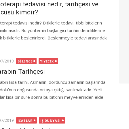
toterapi tedavisi nedir, tarihçesi ve
cüsü kimdir?
terapi tedavisi nedir? Bitkilerle tedavi, tıbbi bitkilerin
anılmasıdır. Bu yöntemin başlangıcı tarihin derinliklerine
ak bitkilerle beslenirlerdi. Beslenmeyle tedavi arasındaki
ted
07/2019
EĞLENCE
YIYECEK
rabın Tarihçesi
abın kısa tarihi, Asmanın, dördüncü zamanın başlarında
dolu’nun doğusunda ortaya çıktığı sanılmaktadır. Yerli
klar kısa bir süre sonra bu bitkinin meyvelerinden elde
ted
07/2019
İCATLAR
İŞ DÜNYASI