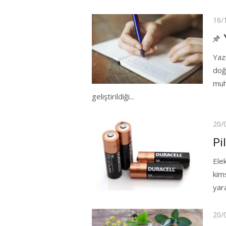
Pos
16/
on
Yaz
doğ
muh
geliştirildiği...
Pos
20/
on
Pi
Ele
kims
yar
Pos
20/