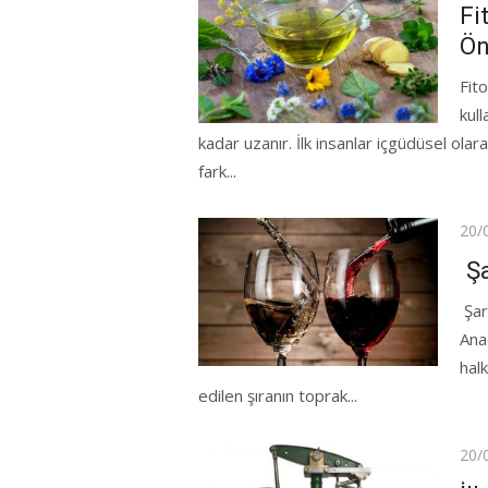
on
Fi
Ön
Fito
kull
kadar uzanır. İlk insanlar içgüdüsel olar
fark...
Pos
20/
on
Şa
Şar
Ana
hal
edilen şıranın toprak...
Pos
20/
on