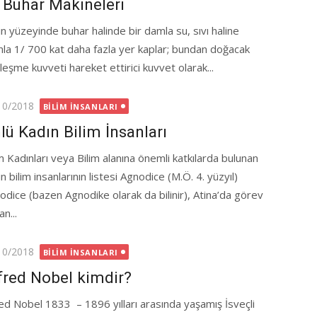
k Buhar Makineleri
in yüzeyinde buhar halinde bir damla su, sıvı haline
nla 1/ 700 kat daha fazla yer kaplar; bundan doğacak
leşme kuvveti hareket ettirici kuvvet olarak...
ted
10/2018
BILIM İNSANLARI
lü Kadın Bilim İnsanları
im Kadınları veya Bilim alanına önemli katkılarda bulunan
n bilim insanlarının listesi Agnodice (M.Ö. 4. yüzyıl)
odice (bazen Agnodike olarak da bilinir), Atina’da görev
n...
ted
10/2018
BILIM İNSANLARI
fred Nobel kimdir?
red Nobel 1833 – 1896 yılları arasında yaşamış İsveçli