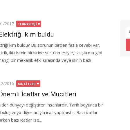
ted
01/2017
TEKNOLOJI
Elektriği kim buldu
ktriği kim buldu? Bu sorunun birden fazla cevabı var.
trik, iki cismin birbirine sürtünmesiyle, sıkıştırma gibi
hangi bir mekanik etki sırasında veya ısının bazı
ted
12/2016
MUCITLER
Önemli İcatlar ve Mucitleri
itler dünyayı değiştiren insanlardır. Tarih boyunca bir
buluş veya diğer adıyla icat yapılmıştır. Bazı icatlar
arken bazı icatlar ise...