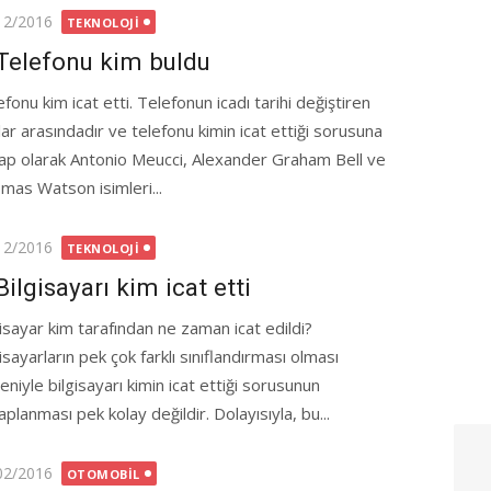
ted
12/2016
TEKNOLOJI
Telefonu kim buldu
fonu kim icat etti. Telefonun icadı tarihi değiştiren
lar arasındadır ve telefonu kimin icat ettiği sorusuna
ap olarak Antonio Meucci, Alexander Graham Bell ve
mas Watson isimleri...
ted
12/2016
TEKNOLOJI
Bilgisayarı kim icat etti
gisayar kim tarafından ne zaman icat edildi?
isayarların pek çok farklı sınıflandırması olması
niyle bilgisayarı kimin icat ettiği sorusunun
planması pek kolay değildir. Dolayısıyla, bu...
ted
02/2016
OTOMOBIL