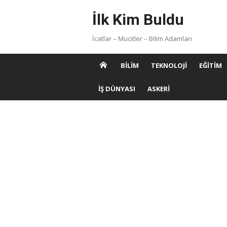
Skip
İlk Kim Buldu
to
content
İcatlar – Mucitler – Bilim Adamları
BILIM
TEKNOLOJI
EĞITIM
İŞ DÜNYASI
ASKERI