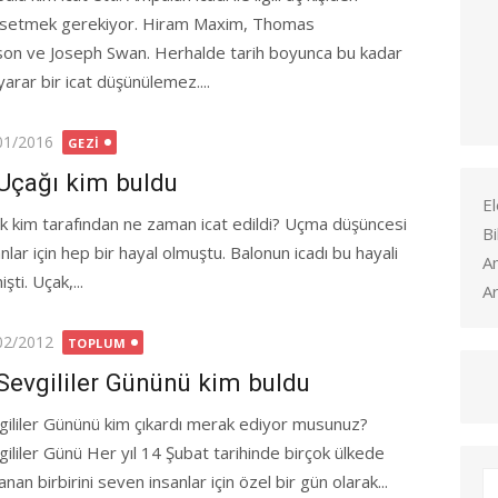
setmek gerekiyor. Hiram Maxim, Thomas
son ve Joseph Swan. Herhalde tarih boyunca bu kadar
yarar bir icat düşünülemez....
ted
01/2016
GEZI
Uçağı kim buldu
El
k kim tarafından ne zaman icat edildi? Uçma düşüncesi
Bi
nlar için hep bir hayal olmuştu. Balonun icadı bu hayali
A
i. Uçak,...
Ar
ted
02/2012
TOPLUM
Sevgililer Gününü kim buldu
gililer Gününü kim çıkardı merak ediyor musunuz?
gililer Günü Her yıl 14 Şubat tarihinde birçok ülkede
anan birbirini seven insanlar için özel bir gün olarak...