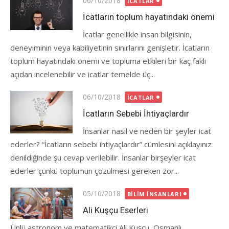
06/10/2018
İCATLAR
on
İcatların toplum hayatındaki önemi
İcatlar genellikle insan bilgisinin,
deneyiminin veya kabiliyetinin sınırlarını genişletir. İcatların
toplum hayatındaki önemi ve topluma etkileri bir kaç faklı
açıdan incelenebilir ve icatlar temelde üç...
Posted
06/10/2018
İCATLAR
on
İcatların Sebebi İhtiyaçlardır
İnsanlar nasıl ve neden bir şeyler icat
ederler? “İcatların sebebi ihtiyaçlardır” cümlesini açıklayınız
denildiğinde şu cevap verilebilir. İnsanlar birşeyler icat
ederler çünkü toplumun çözülmesi gereken zor...
Posted
05/10/2018
BILIM İNSANLARI
on
Ali Kuşçu Eserleri
Ünlü astronom ve matematikçi Ali Kuşçu, Osmanlı