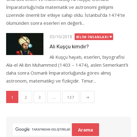
İmparatorluğu’nda matematik ve astronomi gelişimi
üzerinde önemli bir etkiye sahip oldu. İstanbul’da 1474’te
ölümünden sonra eserleri en değerli...
Posted
05/10/2018
BILIM İNSANLARI
on
Ali Kuşçu kimdir?
Ali Kuşçu hayatı, eserleri, biyografisi
Ala-el Ali ibn Muhammed (1403 – 1474), aslen Semerkant’lı
daha sonra Osmanlı İmparatorluğunda görev almış
astronom, matematikçi ve fizikçidir. Timur...
Yazı
1
2
3
…
137
→
gezinmesi