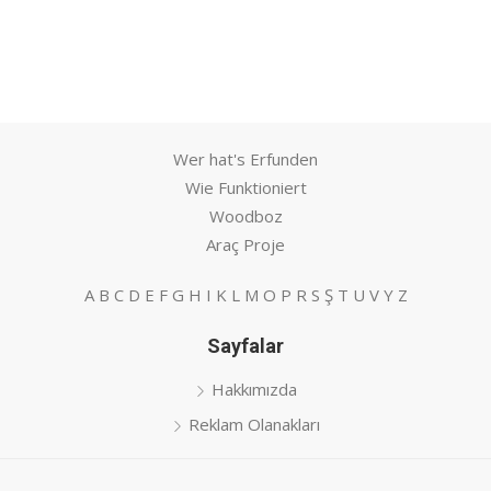
Wer hat's Erfunden
Wie Funktioniert
Woodboz
Araç Proje
A
B
C
D
E
F
G
H
I
K
L
M
O
P
R
S
Ş
T
U
V
Y
Z
Sayfalar
Hakkımızda
Reklam Olanakları