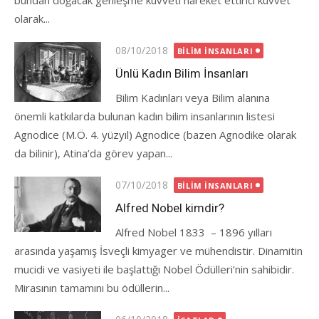
bundan doğacak genleşme kuvveti hareket ettirici kuvvet
olarak...
Posted
08/10/2018
BILIM İNSANLARI
on
Ünlü Kadın Bilim İnsanları
Bilim Kadınları veya Bilim alanına
önemli katkılarda bulunan kadın bilim insanlarının listesi
Agnodice (M.Ö. 4. yüzyıl) Agnodice (bazen Agnodike olarak
da bilinir), Atina’da görev yapan...
Posted
07/10/2018
BILIM İNSANLARI
on
Alfred Nobel kimdir?
Alfred Nobel 1833 – 1896 yılları
arasında yaşamış İsveçli kimyager ve mühendistir. Dinamitin
mucidi ve vasiyeti ile başlattığı Nobel Ödülleri’nin sahibidir.
Mirasının tamamını bu ödüllerin...
Posted