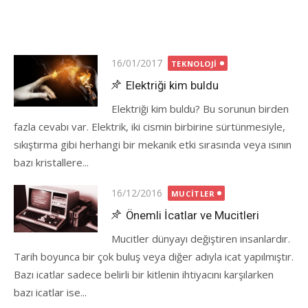
Posted
16/01/2017
TEKNOLOJI
on
Elektriği kim buldu
Elektriği kim buldu? Bu sorunun birden
fazla cevabı var. Elektrik, iki cismin birbirine sürtünmesiyle,
sıkıştırma gibi herhangi bir mekanik etki sırasında veya ısının
bazı kristallere...
Posted
16/12/2016
MUCITLER
on
Önemli İcatlar ve Mucitleri
Mucitler dünyayı değiştiren insanlardır.
Tarih boyunca bir çok buluş veya diğer adıyla icat yapılmıştır.
Bazı icatlar sadece belirli bir kitlenin ihtiyacını karşılarken
bazı icatlar ise...