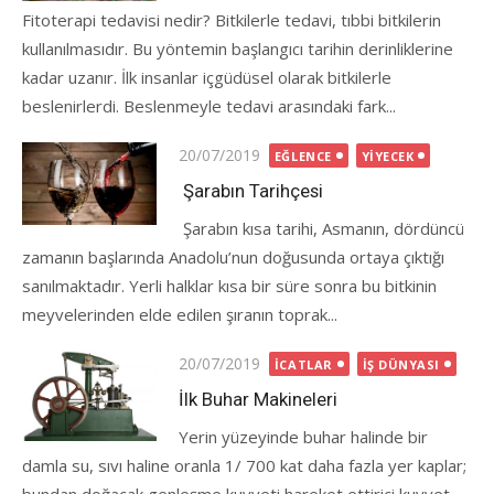
Fitoterapi tedavisi nedir? Bitkilerle tedavi, tıbbi bitkilerin
kullanılmasıdır. Bu yöntemin başlangıcı tarihin derinliklerine
kadar uzanır. İlk insanlar içgüdüsel olarak bitkilerle
beslenirlerdi. Beslenmeyle tedavi arasındaki fark...
Posted
20/07/2019
EĞLENCE
YIYECEK
on
Şarabın Tarihçesi
Şarabın kısa tarihi, Asmanın, dördüncü
zamanın başlarında Anadolu’nun doğusunda ortaya çıktığı
sanılmaktadır. Yerli halklar kısa bir süre sonra bu bitkinin
meyvelerinden elde edilen şıranın toprak...
Posted
20/07/2019
İCATLAR
İŞ DÜNYASI
on
İlk Buhar Makineleri
Yerin yüzeyinde buhar halinde bir
damla su, sıvı haline oranla 1/ 700 kat daha fazla yer kaplar;