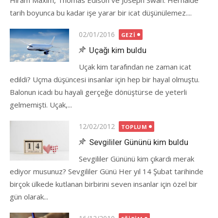
Hiram Maxim, Thomas Edison ve Joseph Swan. Herhalde
tarih boyunca bu kadar işe yarar bir icat düşünülemez....
Posted
02/01/2016
GEZI
on
Uçağı kim buldu
Uçak kim tarafından ne zaman icat
edildi? Uçma düşüncesi insanlar için hep bir hayal olmuştu.
Balonun icadı bu hayali gerçeğe dönüştürse de yeterli
gelmemişti. Uçak,...
Posted
12/02/2012
TOPLUM
on
Sevgililer Gününü kim buldu
Sevgililer Gününü kim çıkardı merak
ediyor musunuz? Sevgililer Günü Her yıl 14 Şubat tarihinde
birçok ülkede kutlanan birbirini seven insanlar için özel bir
gün olarak...
Posted