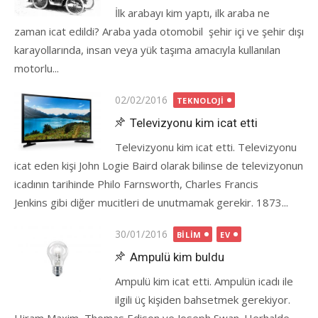
İlk arabayı kim yaptı, ilk araba ne
zaman icat edildi? Araba yada otomobil şehir içi ve şehir dışı
karayollarında, insan veya yük taşıma amacıyla kullanılan
motorlu...
Posted
02/02/2016
TEKNOLOJI
on
Televizyonu kim icat etti
Televizyonu kim icat etti. Televizyonu
icat eden kişi John Logie Baird olarak bilinse de televizyonun
icadının tarihinde Philo Farnsworth, Charles Francis
Jenkins gibi diğer mucitleri de unutmamak gerekir. 1873...
Posted
30/01/2016
BILIM
EV
on
Ampulü kim buldu
Ampulü kim icat etti. Ampulün icadı ile
ilgili üç kişiden bahsetmek gerekiyor.