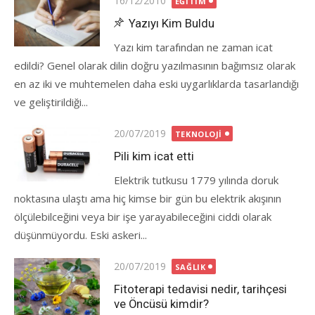
16/12/2010
EĞITIM
on
Yazıyı Kim Buldu
Yazı kim tarafından ne zaman icat
edildi? Genel olarak dilin doğru yazılmasının bağımsız olarak
en az iki ve muhtemelen daha eski uygarlıklarda tasarlandığı
ve geliştirildiği...
Posted
20/07/2019
TEKNOLOJI
on
Pili kim icat etti
Elektrik tutkusu 1779 yılında doruk
noktasına ulaştı ama hiç kimse bir gün bu elektrik akışının
ölçülebilceğini veya bir işe yarayabileceğini ciddi olarak
düşünmüyordu. Eski askeri...
Posted
20/07/2019
SAĞLIK
on
Fitoterapi tedavisi nedir, tarihçesi
ve Öncüsü kimdir?