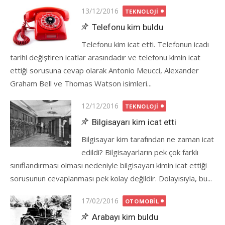
Posted
13/12/2016
TEKNOLOJI
on
Telefonu kim buldu
Telefonu kim icat etti. Telefonun icadı
tarihi değiştiren icatlar arasındadır ve telefonu kimin icat
ettiği sorusuna cevap olarak Antonio Meucci, Alexander
Graham Bell ve Thomas Watson isimleri...
Posted
12/12/2016
TEKNOLOJI
on
Bilgisayarı kim icat etti
Bilgisayar kim tarafından ne zaman icat
edildi? Bilgisayarların pek çok farklı
sınıflandırması olması nedeniyle bilgisayarı kimin icat ettiği
sorusunun cevaplanması pek kolay değildir. Dolayısıyla, bu...
Posted
17/02/2016
OTOMOBIL
on
Arabayı kim buldu