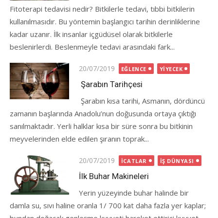
Fitoterapi tedavisi nedir? Bitkilerle tedavi, tıbbi bitkilerin
kullanılmasıdır. Bu yöntemin başlangıcı tarihin derinliklerine
kadar uzanır. İlk insanlar içgüdüsel olarak bitkilerle
beslenirlerdi. Beslenmeyle tedavi arasındaki fark...
Posted
20/07/2019
EĞLENCE
YIYECEK
on
Şarabın Tarihçesi
Şarabın kısa tarihi, Asmanın, dördüncü
zamanın başlarında Anadolu’nun doğusunda ortaya çıktığı
sanılmaktadır. Yerli halklar kısa bir süre sonra bu bitkinin
meyvelerinden elde edilen şıranın toprak...
Posted
20/07/2019
İCATLAR
İŞ DÜNYASI
on
İlk Buhar Makineleri
Yerin yüzeyinde buhar halinde bir
damla su, sıvı haline oranla 1/ 700 kat daha fazla yer kaplar;