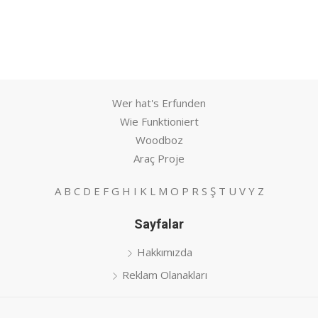
Wer hat's Erfunden
Wie Funktioniert
Woodboz
Araç Proje
A
B
C
D
E
F
G
H
I
K
L
M
O
P
R
S
Ş
T
U
V
Y
Z
Sayfalar
Hakkımızda
Reklam Olanakları