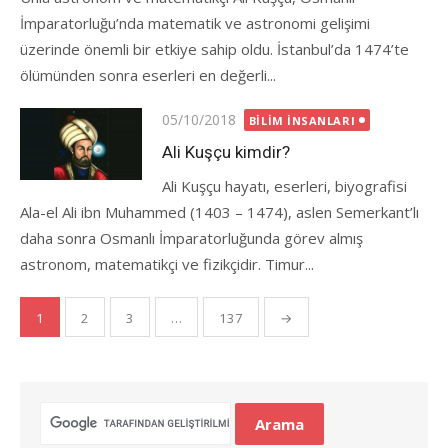
İmparatorluğu’nda matematik ve astronomi gelişimi
üzerinde önemli bir etkiye sahip oldu. İstanbul’da 1474’te
ölümünden sonra eserleri en değerli...
Posted
05/10/2018
BILIM İNSANLARI
on
Ali Kuşçu kimdir?
Ali Kuşçu hayatı, eserleri, biyografisi
Ala-el Ali ibn Muhammed (1403 – 1474), aslen Semerkant’lı
daha sonra Osmanlı İmparatorluğunda görev almış
astronom, matematikçi ve fizikçidir. Timur...
Yazı
1
2
3
…
137
→
gezinmesi