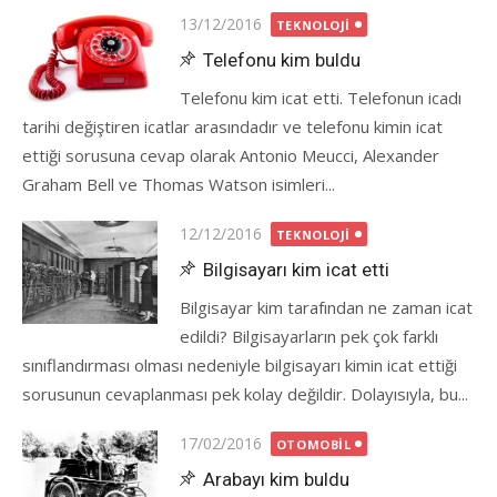
Posted
13/12/2016
TEKNOLOJI
on
Telefonu kim buldu
Telefonu kim icat etti. Telefonun icadı
tarihi değiştiren icatlar arasındadır ve telefonu kimin icat
ettiği sorusuna cevap olarak Antonio Meucci, Alexander
Graham Bell ve Thomas Watson isimleri...
Posted
12/12/2016
TEKNOLOJI
on
Bilgisayarı kim icat etti
Bilgisayar kim tarafından ne zaman icat
edildi? Bilgisayarların pek çok farklı
sınıflandırması olması nedeniyle bilgisayarı kimin icat ettiği
sorusunun cevaplanması pek kolay değildir. Dolayısıyla, bu...
Posted
17/02/2016
OTOMOBIL
on
Arabayı kim buldu