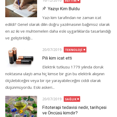
16/12/2010
EĞITIM
on
Yazıyı Kim Buldu
Yazı kim tarafından ne zaman icat
edildi? Genel olarak dilin doğru yazılmasının bağımsız olarak
en az iki ve muhtemelen daha eski uygarlıklarda tasarlandığı
ve geliştirildiği...
Posted
20/07/2019
TEKNOLOJI
on
Pili kim icat etti
Elektrik tutkusu 1779 yılında doruk
noktasına ulaştı ama hiç kimse bir gün bu elektrik akışının
ölçülebilceğini veya bir işe yarayabileceğini ciddi olarak
düşünmüyordu. Eski askeri...
Posted
20/07/2019
SAĞLIK
on
Fitoterapi tedavisi nedir, tarihçesi
ve Öncüsü kimdir?