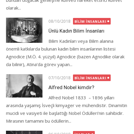
bundan doğacak genleşme kuvveti hareket ettirici kuvvet
olarak...
Posted
08/10/2018
BILIM İNSANLARI
on
Ünlü Kadın Bilim İnsanları
Bilim Kadınları veya Bilim alanına
önemli katkılarda bulunan kadın bilim insanlarının listesi
Agnodice (M.Ö. 4. yüzyıl) Agnodice (bazen Agnodike olarak
da bilinir), Atina’da görev yapan...
Posted
07/10/2018
BILIM İNSANLARI
on
Alfred Nobel kimdir?
Alfred Nobel 1833 – 1896 yılları
arasında yaşamış İsveçli kimyager ve mühendistir. Dinamitin
mucidi ve vasiyeti ile başlattığı Nobel Ödülleri’nin sahibidir.
Mirasının tamamını bu ödüllerin...
Posted