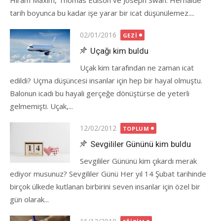
Hiram Maxim, Thomas Edison ve Joseph Swan. Herhalde
tarih boyunca bu kadar işe yarar bir icat düşünülemez....
Posted
02/01/2016
GEZI
on
Uçağı kim buldu
Uçak kim tarafından ne zaman icat
edildi? Uçma düşüncesi insanlar için hep bir hayal olmuştu.
Balonun icadı bu hayali gerçeğe dönüştürse de yeterli
gelmemişti. Uçak,...
Posted
12/02/2012
TOPLUM
on
Sevgililer Gününü kim buldu
Sevgililer Gününü kim çıkardı merak
ediyor musunuz? Sevgililer Günü Her yıl 14 Şubat tarihinde
birçok ülkede kutlanan birbirini seven insanlar için özel bir
gün olarak...
Posted