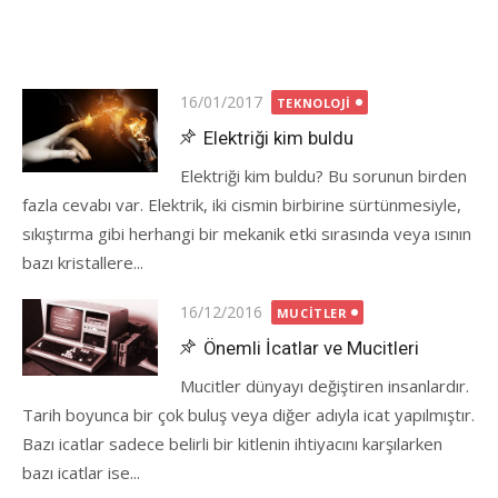
Posted
16/01/2017
TEKNOLOJI
on
Elektriği kim buldu
Elektriği kim buldu? Bu sorunun birden
fazla cevabı var. Elektrik, iki cismin birbirine sürtünmesiyle,
sıkıştırma gibi herhangi bir mekanik etki sırasında veya ısının
bazı kristallere...
Posted
16/12/2016
MUCITLER
on
Önemli İcatlar ve Mucitleri
Mucitler dünyayı değiştiren insanlardır.
Tarih boyunca bir çok buluş veya diğer adıyla icat yapılmıştır.
Bazı icatlar sadece belirli bir kitlenin ihtiyacını karşılarken
bazı icatlar ise...