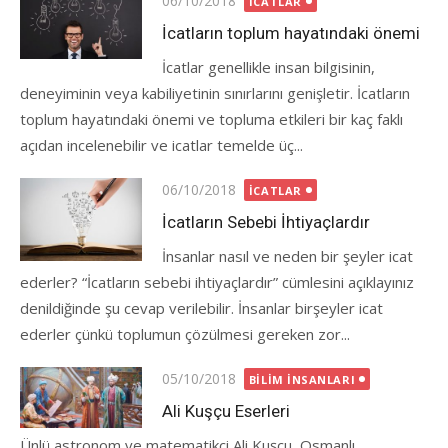
06/10/2018
İCATLAR
on
İcatların toplum hayatındaki önemi
İcatlar genellikle insan bilgisinin,
deneyiminin veya kabiliyetinin sınırlarını genişletir. İcatların
toplum hayatındaki önemi ve topluma etkileri bir kaç faklı
açıdan incelenebilir ve icatlar temelde üç...
Posted
06/10/2018
İCATLAR
on
İcatların Sebebi İhtiyaçlardır
İnsanlar nasıl ve neden bir şeyler icat
ederler? “İcatların sebebi ihtiyaçlardır” cümlesini açıklayınız
denildiğinde şu cevap verilebilir. İnsanlar birşeyler icat
ederler çünkü toplumun çözülmesi gereken zor...
Posted
05/10/2018
BILIM İNSANLARI
on
Ali Kuşçu Eserleri
Ünlü astronom ve matematikçi Ali Kuşçu, Osmanlı