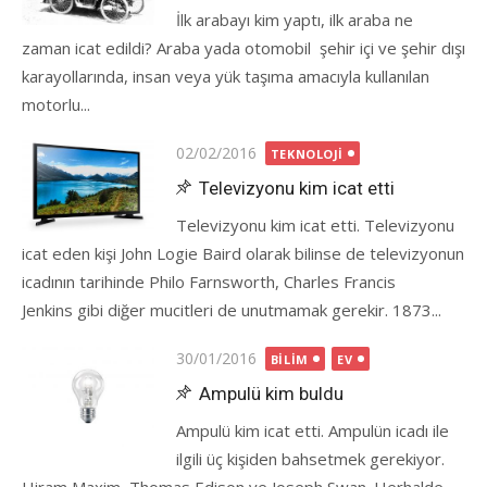
İlk arabayı kim yaptı, ilk araba ne
zaman icat edildi? Araba yada otomobil şehir içi ve şehir dışı
karayollarında, insan veya yük taşıma amacıyla kullanılan
motorlu...
Posted
02/02/2016
TEKNOLOJI
on
Televizyonu kim icat etti
Televizyonu kim icat etti. Televizyonu
icat eden kişi John Logie Baird olarak bilinse de televizyonun
icadının tarihinde Philo Farnsworth, Charles Francis
Jenkins gibi diğer mucitleri de unutmamak gerekir. 1873...
Posted
30/01/2016
BILIM
EV
on
Ampulü kim buldu
Ampulü kim icat etti. Ampulün icadı ile
ilgili üç kişiden bahsetmek gerekiyor.