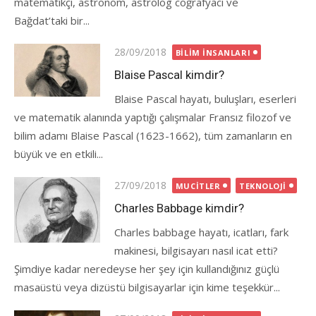
matematikçi, astronom, astrolog coğrafyacı ve
Bağdat’taki bir...
Posted
28/09/2018
BILIM İNSANLARI
on
Blaise Pascal kimdir?
Blaise Pascal hayatı, buluşları, eserleri
ve matematik alanında yaptığı çalışmalar Fransız filozof ve
bilim adamı Blaise Pascal (1623-1662), tüm zamanların en
büyük ve en etkili...
Posted
27/09/2018
MUCITLER
TEKNOLOJI
on
Charles Babbage kimdir?
Charles babbage hayatı, icatları, fark
makinesi, bilgisayarı nasıl icat etti?
Şimdiye kadar neredeyse her şey için kullandığınız güçlü
masaüstü veya dizüstü bilgisayarlar için kime teşekkür...