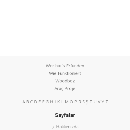
Wer hat's Erfunden
Wie Funktioniert
Woodboz
Araç Proje
A
B
C
D
E
F
G
H
I
K
L
M
O
P
R
S
Ş
T
U
V
Y
Z
Sayfalar
Hakkımızda