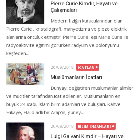
on
Pierre Curie Kimdir, Hayatı ve
Çalışmaları
Modern fiziğin kurucularından olan
Pierre Curie , kristalografi, manyetizma ve piezo elektrik
alanlarına öncülük etmiştir. Pierre Curie, eşi Marie Curie ile
radyoaktivite eğitimi görürken radyum ve polonyumu
keşfeden...
Posted
26/09/2018
İCATLAR
on
Müslümanların İcatları
Dünyayı değiştiren müslümanlar alimler
ve mucitler tarafından icat edilenler. Müslümanların en
büyük 24 icadı. İslam bilim adamları ve buluşları. Kahve
Hikaye, Halid adlı bir Arap’ın, güney...
Posted
26/09/2018
BILIM İNSANLARI
on
Luigi Galvani Kimdir – Hayatı ve