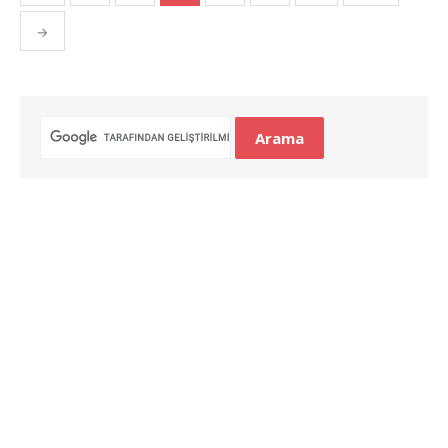
gezinmesi
→