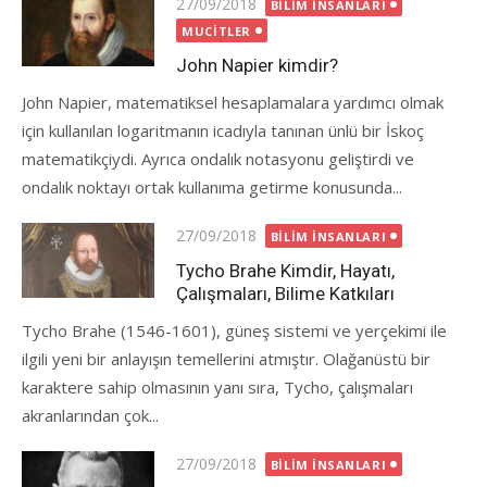
Posted
27/09/2018
BILIM İNSANLARI
on
MUCITLER
John Napier kimdir?
John Napier, matematiksel hesaplamalara yardımcı olmak
için kullanılan logaritmanın icadıyla tanınan ünlü bir İskoç
matematikçiydi. Ayrıca ondalık notasyonu geliştirdi ve
ondalık noktayı ortak kullanıma getirme konusunda...
Posted
27/09/2018
BILIM İNSANLARI
on
Tycho Brahe Kimdir, Hayatı,
Çalışmaları, Bilime Katkıları
Tycho Brahe (1546-1601), güneş sistemi ve yerçekimi ile
ilgili yeni bir anlayışın temellerini atmıştır. Olağanüstü bir
karaktere sahip olmasının yanı sıra, Tycho, çalışmaları
akranlarından çok...
Posted
27/09/2018
BILIM İNSANLARI