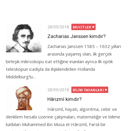
Posted
28/09/2018
MUCITLER
on
Zacharias Janssen kimdir?
Zacharias Janssen 1585 – 1632 yılları
arasında yaşamış olan, ilk gerçek
birleşik mikroskopu icat ettiğine inanılan ayrıca ilk optik
teleskopun icadıyla da ilişkilendirilen Hollanda
Middelburg’lu...
Posted
28/09/2018
BILIM İNSANLARI
on
Hârizmî kimdir?
Hârizmî, hayatı, algoritma, cebir ve
denklem hesabı üzerine çalışmaları, matematiğe ve bilime
katkıları Muhammed ibn Musa el-Hârizmî, Farslı bir