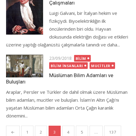
Çalışmaları
Luigi Galvani, bir İtalyan hekim ve
fizikçiydi. Biyoelektrikliğin ilk
öncülerinden biri oldu. Hayvan
dokusunda elektriğin doğası ve etkileri
üzerine yaptığı olağanüstü çalışmalarla tanındı ve daha...
Posted
23/09/2018
BILIM
on
BILIM İNSANLARI
MUCITLER
Müslüman Bilim Adamları ve
Buluşları
Araplar, Persler ve Türkler de dahil olmak üzere Müslüman
bilim adamları, mucitler ve buluşları. İslam’ın Altın Çağı’nı
yaşatan Müslüman bilim adamları Orta Çağın karanlık
dönemini...
Yazı
←
1
2
3
4
5
…
137