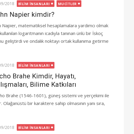
ted
09/2018
BILIM İNSANLARI
MUCITLER
hn Napier kimdir?
n Napier, matematiksel hesaplamalara yardımcı olmak
 kullanılan logaritmanın icadıyla tanınan ünlü bir İskoç
u geliştirdi ve ondalık noktayı ortak kullanıma getirme
ted
09/2018
BILIM İNSANLARI
cho Brahe Kimdir, Hayatı,
lışmaları, Bilime Katkıları
ho Brahe (1546-1601), güneş sistemi ve yerçekimi ile
ştır. Olağanüstü bir karaktere sahip olmasının yanı sıra,
ted
09/2018
BILIM İNSANLARI