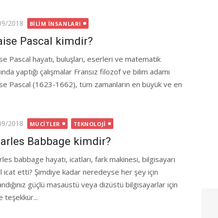
ted
09/2018
BILIM İNSANLARI
aise Pascal kimdir?
ise Pascal hayatı, buluşları, eserleri ve matematik
ında yaptığı çalışmalar Fransız filozof ve bilim adamı
ise Pascal (1623-1662), tüm zamanların en büyük ve en
ted
09/2018
MUCITLER
TEKNOLOJI
arles Babbage kimdir?
les babbage hayatı, icatları, fark makinesi, bilgisayarı
ıl icat etti? Şimdiye kadar neredeyse her şey için
landığınız güçlü masaüstü veya dizüstü bilgisayarlar için
 teşekkür...