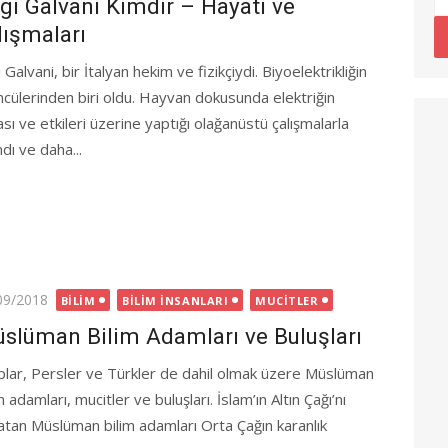
igi Galvani Kimdir – Hayatı ve
lışmaları
i Galvani, bir İtalyan hekim ve fizikçiydi. Biyoelektrikliğin
öncülerinden biri oldu. Hayvan dokusunda elektriğin
sı ve etkileri üzerine yaptığı olağanüstü çalışmalarla
ndı ve daha...
ted
09/2018
BILIM
BILIM İNSANLARI
MUCITLER
slüman Bilim Adamları ve Buluşları
plar, Persler ve Türkler de dahil olmak üzere Müslüman
m adamları, mucitler ve buluşları. İslam’ın Altın Çağı’nı
atan Müslüman bilim adamları Orta Çağın karanlık