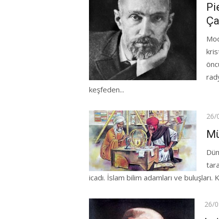
on
Pi
Ça
Mod
kri
öncü
rad
keşfeden...
Pos
26/
on
Mü
Dün
tar
icadı. İslam bilim adamları ve buluşları. 
Post
26/0
on