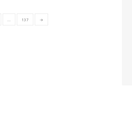
…
137
→