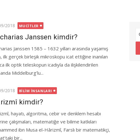
ted
09/2018
MUCITLER
charias Janssen kimdir?
harias Janssen 1585 – 1632 yılları arasında yaşamış
, ilk gerçek birleşik mikroskopu icat ettiğine inanılan
ca ilk optik teleskopun icadıyla da ilişkilendirilen
landa Middelburg’lu...
ted
09/2018
BILIM İNSANLARI
rizmî kimdir?
izmî, hayatı, algoritma, cebir ve denklem hesabı
rine çalışmaları, matematiğe ve bilime katkıları
ammed ibn Musa el-Hârizmî, Farslı bir matematikçi,
taki bir...