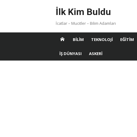
Skip
İlk Kim Buldu
to
content
İcatlar – Mucitler – Bilim Adamları
BILIM
TEKNOLOJI
EĞITIM
İŞ DÜNYASI
ASKERI