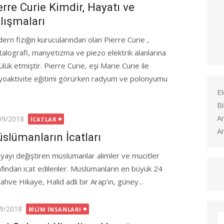
erre Curie Kimdir, Hayatı ve
lışmaları
ern fiziğin kurucularından olan Pierre Curie ,
stalografi, manyetizma ve piezo elektrik alanlarına
lük etmiştir. Pierre Curie, eşi Marie Curie ile
yoaktivite eğitimi görürken radyum ve polonyumu
El
Bi
A
ted
09/2018
İCATLAR
Ar
slümanların İcatları
yayı değiştiren müslümanlar alimler ve mucitler
afından icat edilenler. Müslümanların en büyük 24
Kahve Hikaye, Halid adlı bir Arap’ın, güney...
ed
9/2018
BILIM İNSANLARI