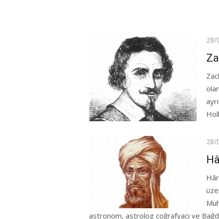
Pos
28/
on
Za
Zac
olan
ayrı
Hol
Pos
28/
on
Hâ
Hâr
üze
Muh
astronom, astrolog coğrafyacı ve Bağdat’