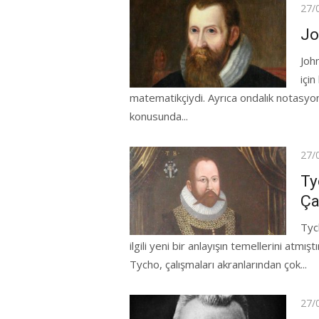
Pos
27/
on
Jo
Joh
için
matematikçiydi. Ayrıca ondalık notasyon
konusunda...
Pos
27/
on
Ty
Ça
Tyc
ilgili yeni bir anlayışın temellerini atmı
Tycho, çalışmaları akranlarından çok...
Pos
27/