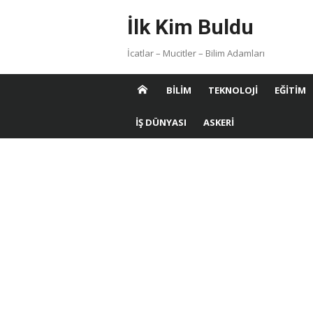
Skip
İlk Kim Buldu
to
content
İcatlar – Mucitler – Bilim Adamları
BILIM
TEKNOLOJI
EĞITIM
İŞ DÜNYASI
ASKERI