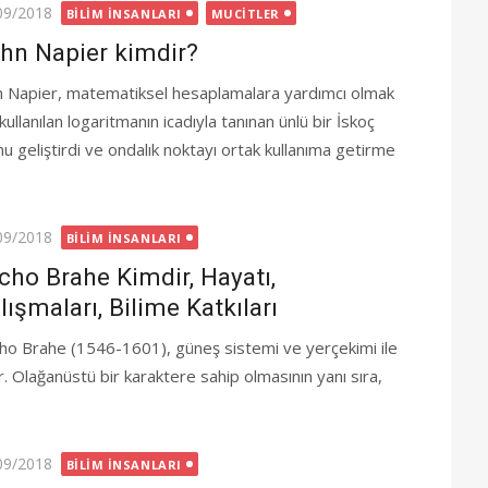
ted
09/2018
BILIM İNSANLARI
MUCITLER
hn Napier kimdir?
n Napier, matematiksel hesaplamalara yardımcı olmak
 kullanılan logaritmanın icadıyla tanınan ünlü bir İskoç
u geliştirdi ve ondalık noktayı ortak kullanıma getirme
ted
09/2018
BILIM İNSANLARI
cho Brahe Kimdir, Hayatı,
lışmaları, Bilime Katkıları
ho Brahe (1546-1601), güneş sistemi ve yerçekimi ile
ştır. Olağanüstü bir karaktere sahip olmasının yanı sıra,
ted
09/2018
BILIM İNSANLARI