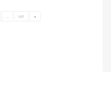
…
137
→