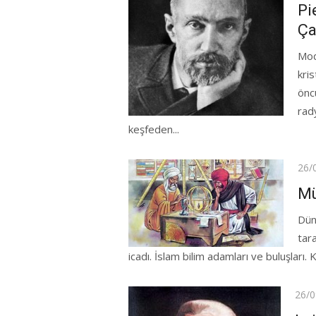
on
Pi
Ça
Mod
kri
öncü
rad
keşfeden...
Pos
26/
on
Mü
Dün
tar
icadı. İslam bilim adamları ve buluşları. 
Post
26/0
on