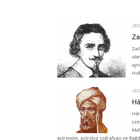
Pos
28/
on
Za
Zac
olan
ayrı
Hol
Pos
28/
on
Hâ
Hâr
üze
Muh
astronom, astrolog coğrafyacı ve Bağdat’