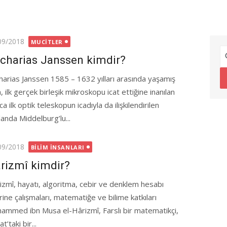
ted
09/2018
MUCITLER
charias Janssen kimdir?
harias Janssen 1585 – 1632 yılları arasında yaşamış
, ilk gerçek birleşik mikroskopu icat ettiğine inanılan
ca ilk optik teleskopun icadıyla da ilişkilendirilen
landa Middelburg’lu...
ted
09/2018
BILIM İNSANLARI
rizmî kimdir?
izmî, hayatı, algoritma, cebir ve denklem hesabı
rine çalışmaları, matematiğe ve bilime katkıları
ammed ibn Musa el-Hârizmî, Farslı bir matematikçi,
taki bir...