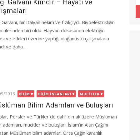
igi Galvani Kimdir – Hayatı ve
lışmaları
i Galvani, bir İtalyan hekim ve fizikçiydi. Biyoelektrikliğin
öncülerinden biri oldu. Hayvan dokusunda elektriğin
sı ve etkileri üzerine yaptığı olağanüstü çalışmalarla
ndı ve daha...
ted
09/2018
BILIM
BILIM İNSANLARI
MUCITLER
slüman Bilim Adamları ve Buluşları
plar, Persler ve Türkler de dahil olmak üzere Müslüman
m adamları, mucitler ve buluşları. İslam’ın Altın Çağı’nı
atan Müslüman bilim adamları Orta Çağın karanlık