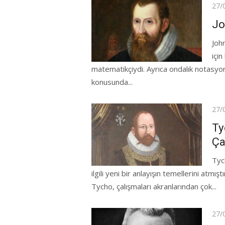
Pos
27/
on
Jo
Joh
için
matematikçiydi. Ayrıca ondalık notasyon
konusunda...
Pos
27/
on
Ty
Ça
Tyc
ilgili yeni bir anlayışın temellerini atmı
Tycho, çalışmaları akranlarından çok...
Pos
27/