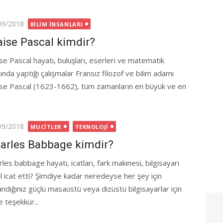
ted
09/2018
BILIM İNSANLARI
aise Pascal kimdir?
ise Pascal hayatı, buluşları, eserleri ve matematik
ında yaptığı çalışmalar Fransız filozof ve bilim adamı
ise Pascal (1623-1662), tüm zamanların en büyük ve en
ted
09/2018
MUCITLER
TEKNOLOJI
arles Babbage kimdir?
les babbage hayatı, icatları, fark makinesi, bilgisayarı
ıl icat etti? Şimdiye kadar neredeyse her şey için
landığınız güçlü masaüstü veya dizüstü bilgisayarlar için
 teşekkür...