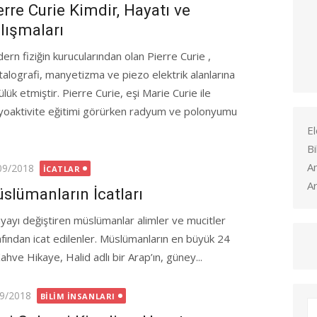
erre Curie Kimdir, Hayatı ve
lışmaları
ern fiziğin kurucularından olan Pierre Curie ,
stalografi, manyetizma ve piezo elektrik alanlarına
lük etmiştir. Pierre Curie, eşi Marie Curie ile
yoaktivite eğitimi görürken radyum ve polonyumu
El
Bi
A
ted
09/2018
İCATLAR
Ar
slümanların İcatları
yayı değiştiren müslümanlar alimler ve mucitler
afından icat edilenler. Müslümanların en büyük 24
Kahve Hikaye, Halid adlı bir Arap’ın, güney...
ed
9/2018
BILIM İNSANLARI