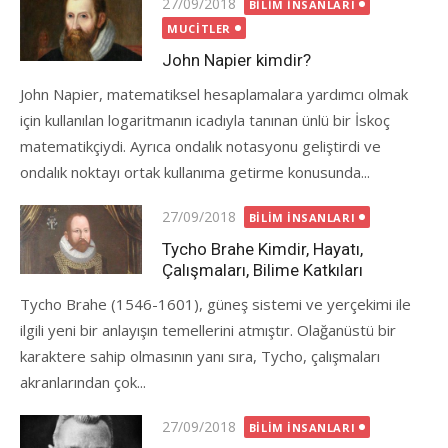
Posted
27/09/2018
BILIM İNSANLARI
on
MUCITLER
John Napier kimdir?
John Napier, matematiksel hesaplamalara yardımcı olmak
için kullanılan logaritmanın icadıyla tanınan ünlü bir İskoç
matematikçiydi. Ayrıca ondalık notasyonu geliştirdi ve
ondalık noktayı ortak kullanıma getirme konusunda...
Posted
27/09/2018
BILIM İNSANLARI
on
Tycho Brahe Kimdir, Hayatı,
Çalışmaları, Bilime Katkıları
Tycho Brahe (1546-1601), güneş sistemi ve yerçekimi ile
ilgili yeni bir anlayışın temellerini atmıştır. Olağanüstü bir
karaktere sahip olmasının yanı sıra, Tycho, çalışmaları
akranlarından çok...
Posted
27/09/2018
BILIM İNSANLARI