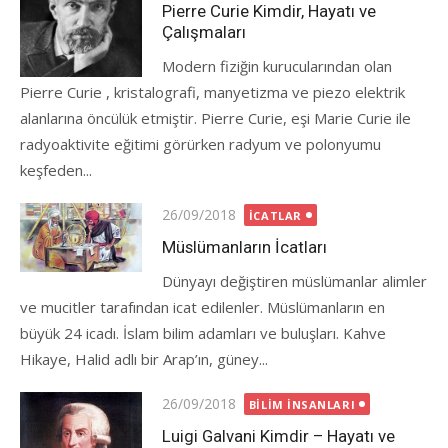
on
Pierre Curie Kimdir, Hayatı ve
Çalışmaları
Modern fiziğin kurucularından olan
Pierre Curie , kristalografi, manyetizma ve piezo elektrik
alanlarına öncülük etmiştir. Pierre Curie, eşi Marie Curie ile
radyoaktivite eğitimi görürken radyum ve polonyumu
keşfeden...
Posted
26/09/2018
İCATLAR
on
Müslümanların İcatları
Dünyayı değiştiren müslümanlar alimler
ve mucitler tarafından icat edilenler. Müslümanların en
büyük 24 icadı. İslam bilim adamları ve buluşları. Kahve
Hikaye, Halid adlı bir Arap’ın, güney...
Posted
26/09/2018
BILIM İNSANLARI
on
Luigi Galvani Kimdir – Hayatı ve