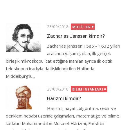
Posted
28/09/2018
MUCITLER
on
Zacharias Janssen kimdir?
Zacharias Janssen 1585 – 1632 yılları
arasında yaşamış olan, ilk gerçek
birleşik mikroskopu icat ettiğine inanılan ayrıca ilk optik
teleskopun icadıyla da ilişkilendirilen Hollanda
Middelburg’lu...
Posted
28/09/2018
BILIM İNSANLARI
on
Hârizmî kimdir?
Hârizmî, hayatı, algoritma, cebir ve
denklem hesabı üzerine çalışmaları, matematiğe ve bilime
katkıları Muhammed ibn Musa el-Hârizmî, Farslı bir