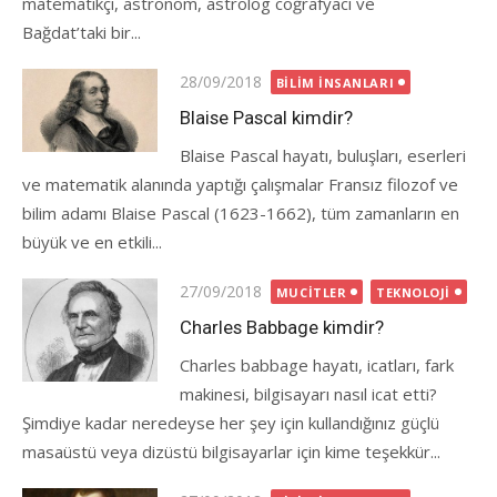
matematikçi, astronom, astrolog coğrafyacı ve
Bağdat’taki bir...
Posted
28/09/2018
BILIM İNSANLARI
on
Blaise Pascal kimdir?
Blaise Pascal hayatı, buluşları, eserleri
ve matematik alanında yaptığı çalışmalar Fransız filozof ve
bilim adamı Blaise Pascal (1623-1662), tüm zamanların en
büyük ve en etkili...
Posted
27/09/2018
MUCITLER
TEKNOLOJI
on
Charles Babbage kimdir?
Charles babbage hayatı, icatları, fark
makinesi, bilgisayarı nasıl icat etti?
Şimdiye kadar neredeyse her şey için kullandığınız güçlü
masaüstü veya dizüstü bilgisayarlar için kime teşekkür...