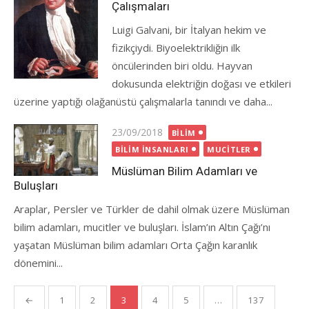
Çalışmaları
Luigi Galvani, bir İtalyan hekim ve
fizikçiydi. Biyoelektrikliğin ilk
öncülerinden biri oldu. Hayvan
dokusunda elektriğin doğası ve etkileri
üzerine yaptığı olağanüstü çalışmalarla tanındı ve daha...
Posted
23/09/2018
BILIM
on
BILIM İNSANLARI
MUCITLER
Müslüman Bilim Adamları ve
Buluşları
Araplar, Persler ve Türkler de dahil olmak üzere Müslüman
bilim adamları, mucitler ve buluşları. İslam’ın Altın Çağı’nı
yaşatan Müslüman bilim adamları Orta Çağın karanlık
dönemini...
Yazı
←
1
2
3
4
5
…
137