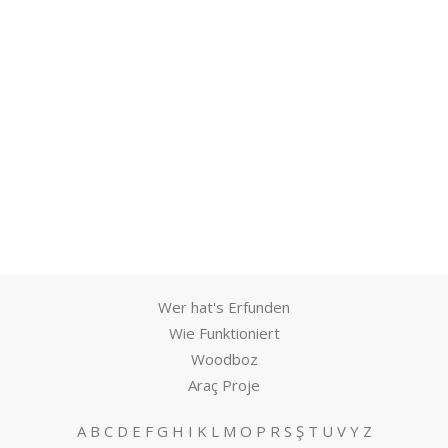
Wer hat's Erfunden
Wie Funktioniert
Woodboz
Araç Proje
A
B
C
D
E
F
G
H
I
K
L
M
O
P
R
S
Ş
T
U
V
Y
Z