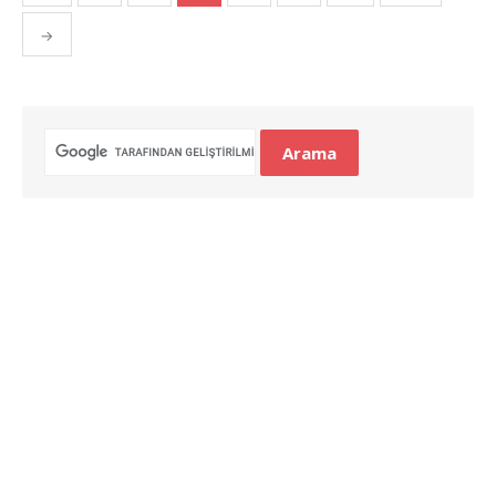
gezinmesi
→