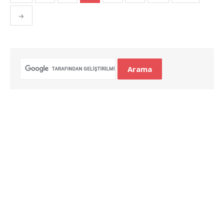
gezinmesi
→