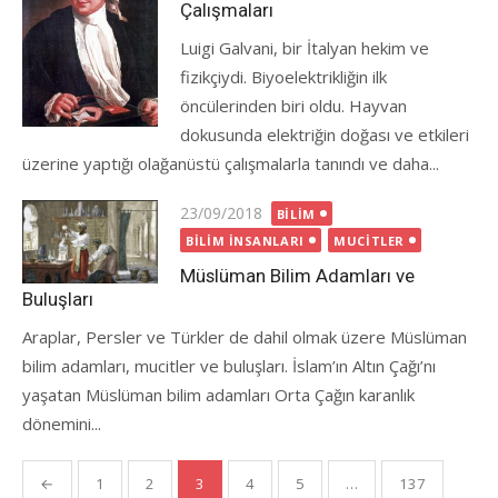
Çalışmaları
Luigi Galvani, bir İtalyan hekim ve
fizikçiydi. Biyoelektrikliğin ilk
öncülerinden biri oldu. Hayvan
dokusunda elektriğin doğası ve etkileri
üzerine yaptığı olağanüstü çalışmalarla tanındı ve daha...
Posted
23/09/2018
BILIM
on
BILIM İNSANLARI
MUCITLER
Müslüman Bilim Adamları ve
Buluşları
Araplar, Persler ve Türkler de dahil olmak üzere Müslüman
bilim adamları, mucitler ve buluşları. İslam’ın Altın Çağı’nı
yaşatan Müslüman bilim adamları Orta Çağın karanlık
dönemini...
Yazı
←
1
2
3
4
5
…
137