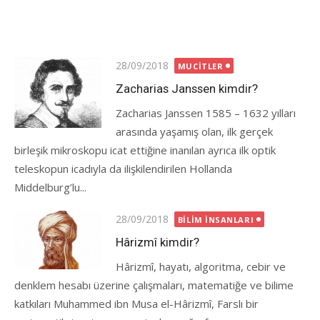
Posted
28/09/2018
MUCITLER
on
Zacharias Janssen kimdir?
Zacharias Janssen 1585 – 1632 yılları
arasında yaşamış olan, ilk gerçek
birleşik mikroskopu icat ettiğine inanılan ayrıca ilk optik
teleskopun icadıyla da ilişkilendirilen Hollanda
Middelburg’lu...
Posted
28/09/2018
BILIM İNSANLARI
on
Hârizmî kimdir?
Hârizmî, hayatı, algoritma, cebir ve
denklem hesabı üzerine çalışmaları, matematiğe ve bilime
katkıları Muhammed ibn Musa el-Hârizmî, Farslı bir