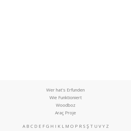
Wer hat's Erfunden
Wie Funktioniert
Woodboz
Araç Proje
A
B
C
D
E
F
G
H
I
K
L
M
O
P
R
S
Ş
T
U
V
Y
Z