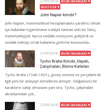
Posted
27/09/2018
BILIM İNSANLARI
on
MUCITLER
John Napier kimdir?
John Napier, matematiksel hesaplamalara yardımcı olmak
için kullanılan logaritmanın icadıyla tanınan ünlü bir İskoç
matematikçiydi. Ayrıca ondalık notasyonu geliştirdi ve
ondalık noktayı ortak kullanıma getirme konusunda...
Posted
27/09/2018
BILIM İNSANLARI
on
Tycho Brahe Kimdir, Hayatı,
Çalışmaları, Bilime Katkıları
Tycho Brahe (1546-1601), güneş sistemi ve yerçekimi ile
ilgili yeni bir anlayışın temellerini atmıştır. Olağanüstü bir
karaktere sahip olmasının yanı sıra, Tycho, çalışmaları
akranlarından çok...
Posted
27/09/2018
BILIM İNSANLARI