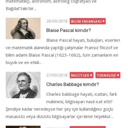
matematikçi, astronom, astrolog coğrafyacı ve
Bağdat’taki bir...
Posted
28/09/2018
BILIM İNSANLARI
on
Blaise Pascal kimdir?
Blaise Pascal hayatı, buluşları, eserleri
ve matematik alanında yaptığı çalışmalar Fransız filozof ve
bilim adamı Blaise Pascal (1623-1662), tüm zamanların en
büyük ve en etkili...
Posted
27/09/2018
MUCITLER
TEKNOLOJI
on
Charles Babbage kimdir?
Charles babbage hayatı, icatları, fark
makinesi, bilgisayarı nasıl icat etti?
Şimdiye kadar neredeyse her şey için kullandığınız güçlü
masaüstü veya dizüstü bilgisayarlar için kime teşekkür...