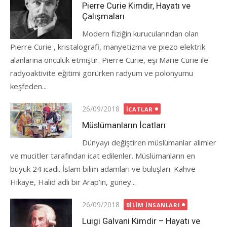
on
Pierre Curie Kimdir, Hayatı ve
Çalışmaları
Modern fiziğin kurucularından olan
Pierre Curie , kristalografi, manyetizma ve piezo elektrik
alanlarına öncülük etmiştir. Pierre Curie, eşi Marie Curie ile
radyoaktivite eğitimi görürken radyum ve polonyumu
keşfeden...
Posted
26/09/2018
İCATLAR
on
Müslümanların İcatları
Dünyayı değiştiren müslümanlar alimler
ve mucitler tarafından icat edilenler. Müslümanların en
büyük 24 icadı. İslam bilim adamları ve buluşları. Kahve
Hikaye, Halid adlı bir Arap’ın, güney...
Posted
26/09/2018
BILIM İNSANLARI
on
Luigi Galvani Kimdir – Hayatı ve